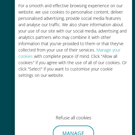
Économique
For a smooth and effective browsing experience on our
website, we use cookies to personalise content, deliver
Jusqu'à 90 % moins cher que les
personalised advertising, provide social media features
frais d'itinérance avec votre
and analyse our traffic. We also share information about
opérateur habituel
your use of our site with our social media, advertising and
analytics partners who may combine it with other
information that you've provided to them or that they've
collected from your use of their services.
Manage your
cookies
with complete peace of mind. Click "Allow all
cookies" if you agree with the use of all of our cookies. Or
Recharge facile
click "Select" if you want to customise your cookie
settings on our website.
Partout via l'app Ubigi, même sans
Wi-Fi ou data sur votre compte
Refuse all cookies
Sans effort
MANAGE