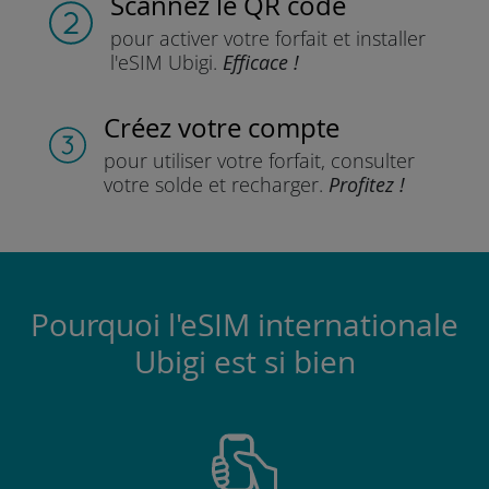
Scannez
le QR code
pour activer votre forfait
et installer
l'eSIM Ubigi.
Efficace !
Créez votre compte
pour utiliser votre forfait,
consulter
votre solde et recharger.
Profitez !
Pourquoi l'eSIM internationale
Ubigi est si bien