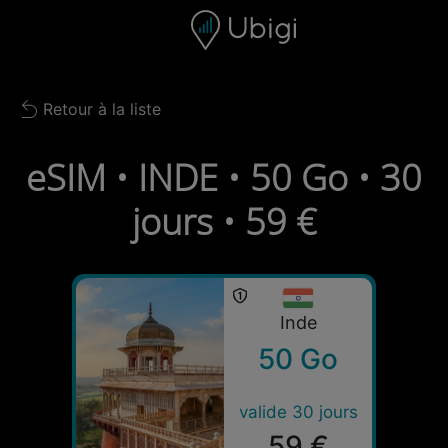
Skip to content
Contenu
Barre de navigation
Bas de page
Retour à la liste
Back to list
eSIM • INDE • 50 Go • 30
jours • 59 €
Inde
50 Go
valide 30 jours
59 €