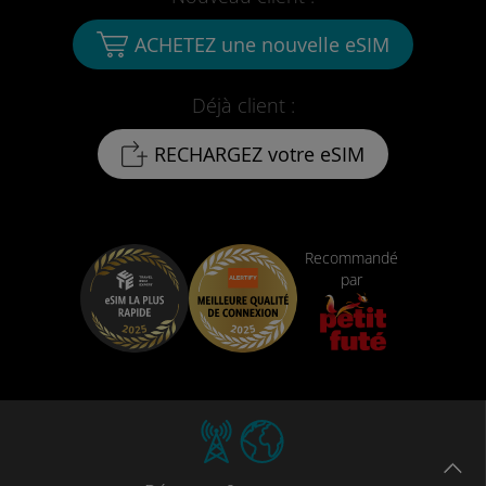
ACHETEZ une nouvelle eSIM
Déjà client :
RECHARGEZ votre eSIM
Recommandé
par