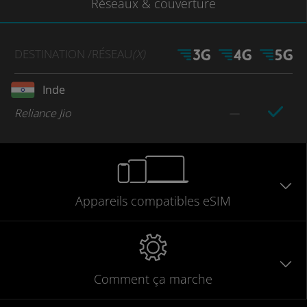
Réseaux
& couverture
DESTINATION
/RÉSEAU
(X)
Inde
Reliance Jio
Appareils
compatibles
eSIM
Comment ça marche