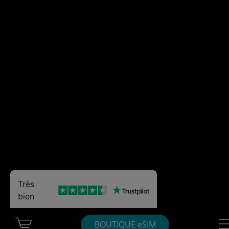
Très
bien
Cart Ubigi
Nav
BOUTIQUE eSIM