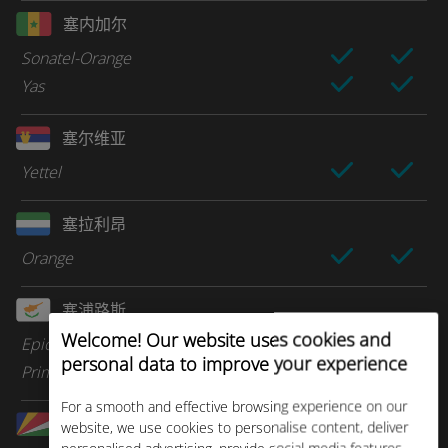
塞内加尔
Sonatel-Orange
Yas
塞尔维亚
Yettel
塞拉利昂
Orange
塞浦路斯
Welcome! Our website uses cookies and
Epic
personal data to improve your experience
Primetel
For a smooth and effective browsing experience on our
塞舌尔
website, we use cookies to personalise content, deliver