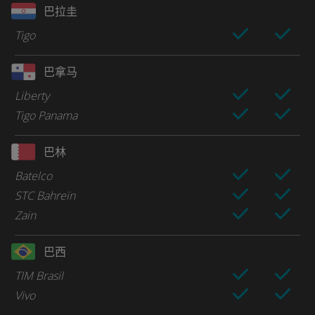
巴拉圭
Tigo
巴拿马
Liberty
Tigo Panama
巴林
Batelco
STC Bahreïn
Zain
巴西
TIM Brasil
Vivo