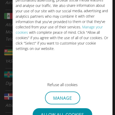
personalised advertising, provide social media features
Airtel
and analyse our traffic. We also share information about
your use of our site with our social media, advertising and
墨西哥
analytics partners who may combine it with other
information that you've provided to them or that they've
Altan Redes
collected from your use of their services.
Manage your
Movistar
cookies
with complete peace of mind. Click "Allow all
cookies" if you agree with the use of all of our cookies. Or
Telcel Mexico
click "Select" if you want to customise your cookie
settings on our website.
多哥
YAS
多米尼克
Digicel Group
Refuse all cookies
多米尼加共和国
MANAGE
Altice
ALLOW ALL COOKIES