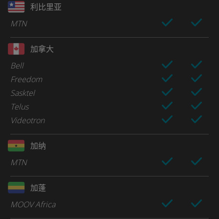
利比里亚
MTN
加拿大
Bell
Freedom
Sasktel
Telus
Videotron
加纳
MTN
加蓬
MOOV Africa