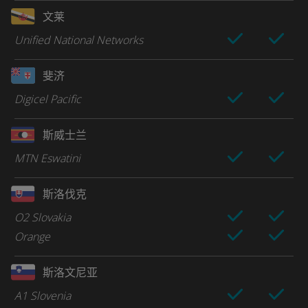
文莱
Unified National Networks
斐济
Digicel Pacific
斯威士兰
MTN Eswatini
斯洛伐克
O2 Slovakia
Orange
斯洛文尼亚
A1 Slovenia