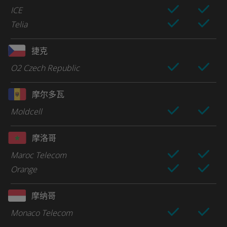
ICE
Telia
捷克
O2 Czech Republic
摩尔多瓦
Moldcell
摩洛哥
Maroc Telecom
Orange
摩纳哥
Monaco Telecom