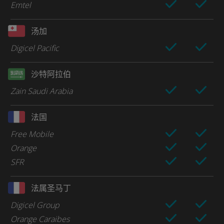
Emtel
汤加
Digicel Pacific
沙特阿拉伯
Zain Saudi Arabia
法国
Free Mobile
Orange
SFR
法属圣马丁
Digicel Group
Orange Caraibes