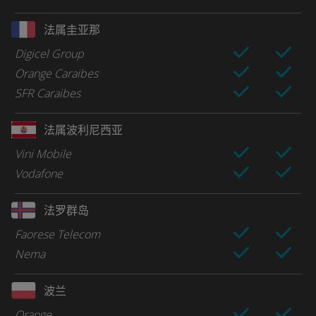
法属圭亚那
Digicel Group
Orange Caraibes
SFR Caraibes
法属波利尼西亚
Vini Mobile
Vodafone
法罗群岛
Faorese Telecom
Nema
波兰
Orange