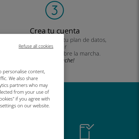
Crea tu cuenta
para empezar a utilizar tu plan de datos,
consultar
Refuse all cookies
tu saldo y recargar sobre la marcha.
¡Que aproveche!
o personalise content,
ffic. We also share
lytics partners who may
llected from your use of
ookies" if you agree with
al de Ubigi
 settings on our website.