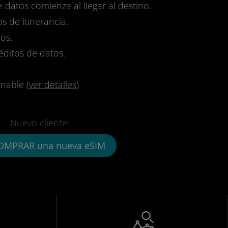
e datos comienza al llegar al destino.
s de itinerancia.
os.
réditos de datos.
nable (
ver detalles
).
Nuevo cliente:
OMPRAR una nueva eSIM