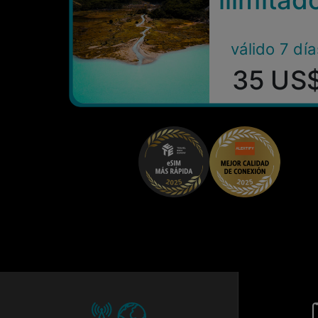
válido 7 día
35 US