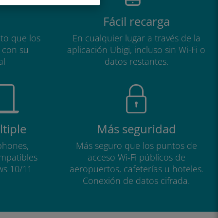
Fácil recarga
to que los
En cualquier lugar a través de la
a con su
aplicación Ubigi, incluso sin Wi-Fi o
al
datos restantes.
tiple
Más seguridad
phones,
Más seguro que los puntos de
ompatibles
acceso Wi-Fi públicos de
ws 10/11
aeropuertos, cafeterías u hoteles.
Conexión de datos cifrada.