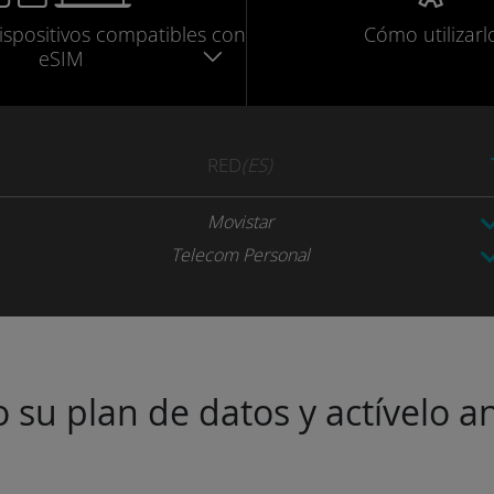
ispositivos compatibles
con
Cómo utilizarl
eSIM
RED
(ES)
Movistar
Telecom Personal
 su plan de datos y actívelo an