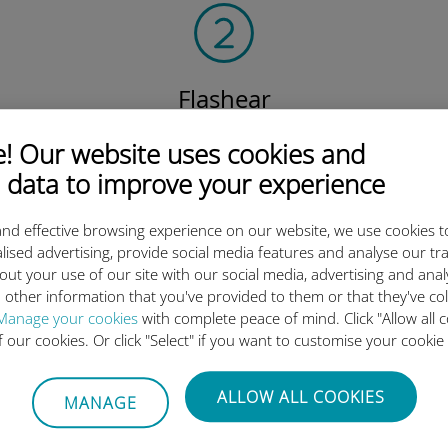
Flashear
el código QR
 Our website uses cookies and
para activar el plan de datos
 data to improve your experience
e instalar la Ubigi eSIM.
¡Simple!
nd effective browsing experience on our website, we use cookies t
lised advertising, provide social media features and analyse our tra
out your use of our site with our social media, advertising and ana
 other information that you've provided to them or that they've co
Manage your cookies
with complete peace of mind. Click "Allow all c
 tan buena la eSIM internacion
of our cookies. Or click "Select" if you want to customise your cookie
ALLOW ALL COOKIES
MANAGE