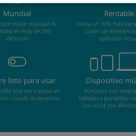
Mundial
Rentable
idad celular mundial de
Hasta un 90% más bara
alidad en más de 200
costes de itineranci
destinos
operador actu
e listo para usar
Dispositivo múl
 eSIM una vez y activa un
Funciona con smart
atos cuando lo necesites
tabletas y portátiles c
con eSIM con Windo