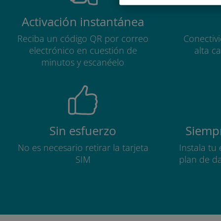
Activación instantánea
Reciba un código QR por correo
Conectiv
electrónico en cuestión de
alta c
minutos y escanéelo
Sin esfuerzo
Siempr
No es necesario retirar la tarjeta
Instala tu
SIM
plan de d