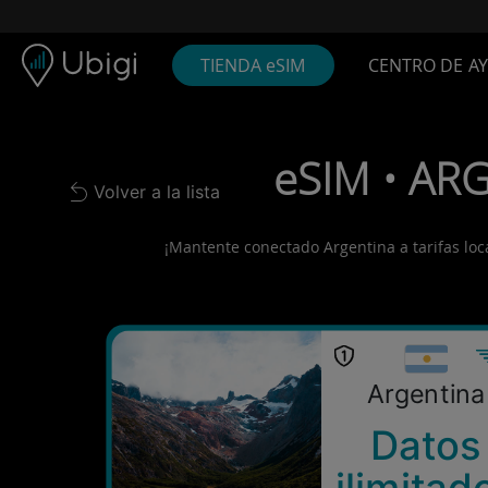
Skip to content
Contenido
Barra de navegación
Pie de página
TIENDA eSIM
CENTRO DE A
eSIM • ARG
Volver a la lista
Back to list
¡Mantente conectado Argentina a tarifas local
Argentina
Datos
ilimitad