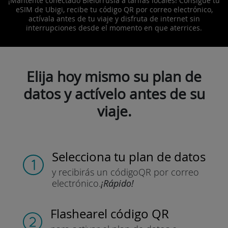
¡Mantente conectado Bielorrusia a tarifas locales! Consigue tu
eSIM de Ubigi, recibe tu código QR por correo electrónico,
actívala antes de tu viaje y disfruta de internet sin
interrupciones desde el momento en que aterrices.
Elija hoy mismo su plan de
datos y actívelo antes de su
viaje.
Selecciona tu plan de datos
y recibirás un código
QR por correo
electrónico.
¡Rápido!
Flashear
el código QR