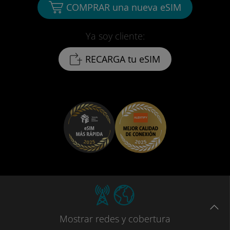
COMPRAR una nueva eSIM
Ya soy cliente:
RECARGA tu eSIM
Mostrar
redes
y cobertura