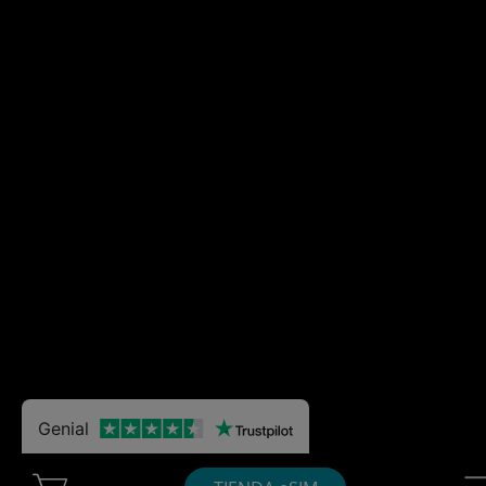
Genial
Cart Ubigi
Nav