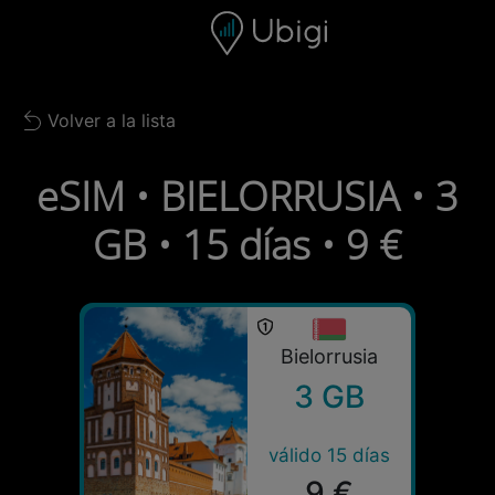
Skip to content
Contenido
Barra de navegación
Pie de página
Volver a la lista
Back to list
eSIM • BIELORRUSIA • 3
GB • 15 días • 9 €
Bielorrusia
3 GB
válido 15 días
9 €