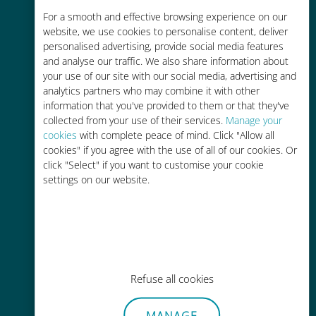
Rentable
For a smooth and effective browsing experience on our
website, we use cookies to personalise content, deliver
Hasta un 90% más barato que los
personalised advertising, provide social media features
costes de itinerancia con su
and analyse our traffic. We also share information about
operador actual
your use of our site with our social media, advertising and
analytics partners who may combine it with other
information that you've provided to them or that they've
collected from your use of their services.
Manage your
cookies
with complete peace of mind. Click "Allow all
cookies" if you agree with the use of all of our cookies. Or
click "Select" if you want to customise your cookie
Fácil recarga
settings on our website.
En cualquier lugar a través de la
aplicación Ubigi, incluso sin Wi-Fi o
datos restantes.
Refuse all cookies
MANAGE