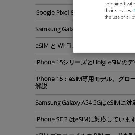
combine it with
their services.
Google Pixel 8はeSIMに対応して
the use of all 
Samsung Galaxy S25シリーズ：
eSIM と Wi-Fi ホットスポット：
iPhone 15シリーズとUbigi eS
iPhone 15：eSIM専用モデル、
解説
Samsung Galaxy A54 5GはeS
iPhone SE 3 はeSIMに対応してい