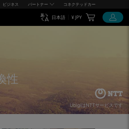
ビジネス
パートナー
コネクテッドカー
Cart Ubigi
日本語
¥ JPY
互換性
UbigiはNTTサービスです