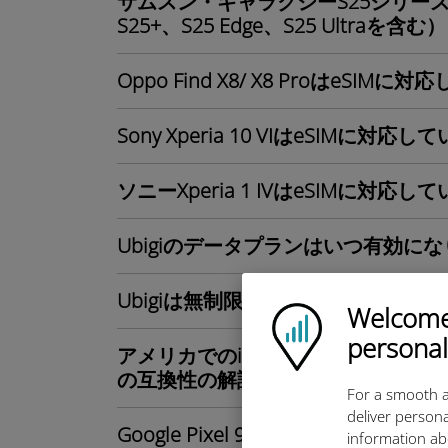
サムスン・ギャラクシーS25シリーズ
S25+、S25 Edge、S25 Ultraを含む
Oppo Find X8/ X8 ProはeSIM
Sony Xperia 10 VIはeSIMに対応
ソニーXperia 1 IVはeSIMに対応
Ubigiのデータプランはいつ有効に
Ubigiは無制限のデータパッケージ
Welcome!
Ubigi logo
personal
アメリカでのiPhone 16はeSIM専用：
の互換性の解説
For a smooth a
deliver persona
Google Pixel 9はeSIMに対応して
information ab