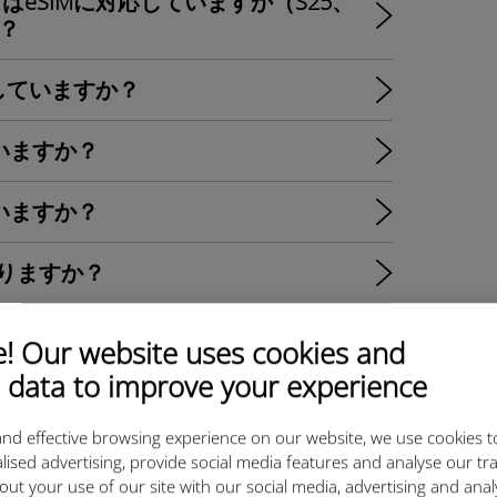
はeSIMに対応していますか（S25、
）？
に対応していますか？
していますか？
していますか？
なりますか？
を提供していますか？
 Our website uses cookies and
 data to improve your experience
デュアルSIMの選択肢とUbigi eSIM
nd effective browsing experience on our website, we use cookies t
lised advertising, provide social media features and analyse our tra
いますか？
out your use of our site with our social media, advertising and ana