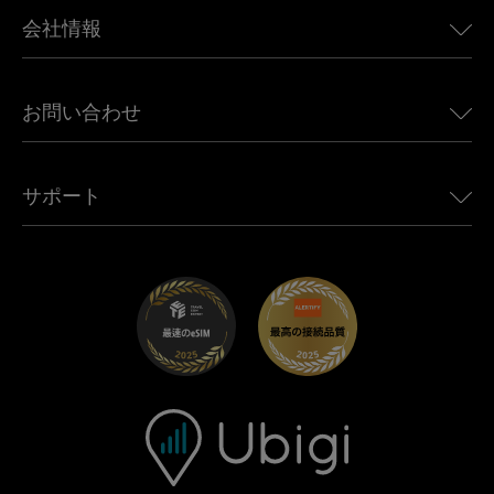
BMW向けUbigi
カナダ向けeSIM
会社情報
Land Rover向けUbigi
ブラジル向けeSIM
Alfa Romeo向けUbigi
タイ向けeSIM
Ubigiについて
Jeep向けUbigi
お問い合わせ
アフリカ向けeSIM
Ubigi関連プレス
Jaguar向けUbigi
すべての目的地を見る
モバイル ネットワーク パートナー
Toyota向けUbigi
従業員をつなぐ
Ubigiアプリ
サポート
Mini向けUbigi
アフェリエイトプログラム
Ubigi.com
Maserati向けUbigi
ディストリビュータープログラム
UbiClub｜ロイヤルティプログラム
始めましょう
Fiat向けUbigi
お友達紹介プログラム
トラブルシューティング
採用情報
ヘルプセンター
お問い合わせ先