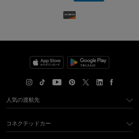
人気の渡航先
アメリカ向けeSIM
コネクテッドカー
ヨーロッパ向けeSIM
日本向けeSIM