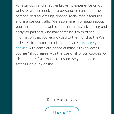
For a smooth and effective browsing experience on our
お客様が普段お使いのキャリアでロ
website, we use cookies to personalise content, deliver
ーミングサービスを使った場合に比
personalised advertising, provide social media features
べて最大で90％の節約が可能です。
and analyse our traffic. We also share information about
your use of our site with our social media, advertising and
analytics partners who may combine it with other
information that you've provided to them or that they've
collected from your use of their services.
Manage your
cookies
with complete peace of mind. Click "Allow all
かんたん追加購入
cookies" if you agree with the use of all of our cookies. Or
click "Select" if you want to customise your cookie
Wi-Fiやデータ残量がなくても、
settings on our website.
Ubigiアプリでデータの追加購入が
可能
Refuse all cookies
手間いらず
MANAGE