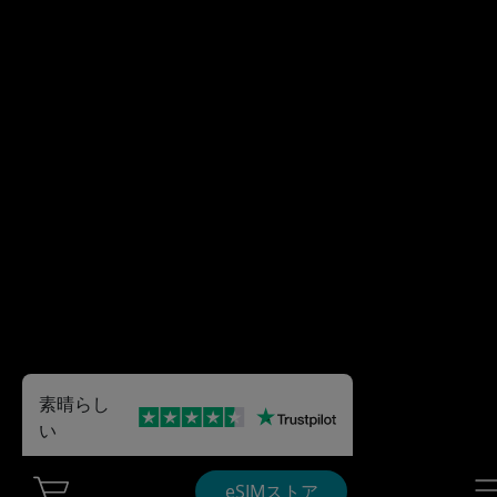
素晴らし
い
Cart Ubigi
Nav
eSIMストア