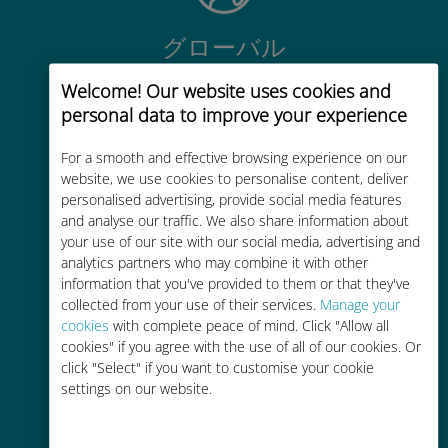
グローバル
200以上の国と地域で使える、国際
Welcome! Our website uses cookies and
的な高品位のセルラー通信です
personal data to improve your experience
For a smooth and effective browsing experience on our
website, we use cookies to personalise content, deliver
personalised advertising, provide social media features
and analyse our traffic. We also share information about
コストパフォーマンス
your use of our site with our social media, advertising and
analytics partners who may combine it with other
お客様が普段お使いのキャリアでロ
information that you've provided to them or that they've
ーミングサービスを使った場合に比
collected from your use of their services.
Manage your
べて最大で90％の節約が可能です。
cookies
with complete peace of mind. Click "Allow all
cookies" if you agree with the use of all of our cookies. Or
click "Select" if you want to customise your cookie
settings on our website.