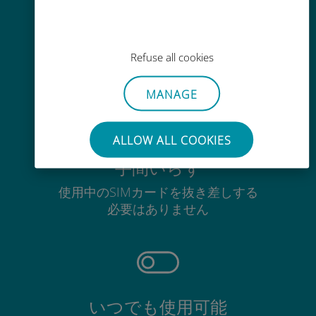
かんたん追加購入
Wi-Fiやデータ残量がなくても、
Ubigiアプリでデータの追加購入が
Refuse all cookies
可能
MANAGE
ALLOW ALL COOKIES
手間いらず
使用中のSIMカードを抜き差しする
必要はありません
いつでも使用可能