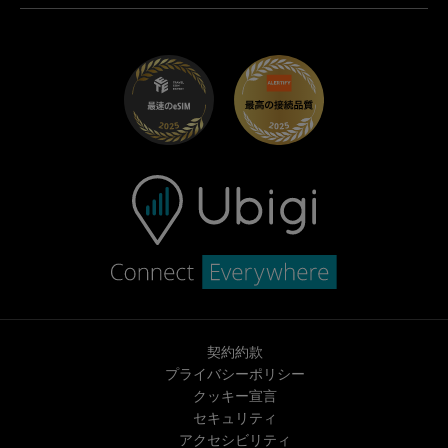
Ubigi.com
Maserati向けUbigi
ディストリビュータープログラム
UbiClub｜ロイヤルティプログラム
始めましょう
Fiat向けUbigi
お友達紹介プログラム
トラブルシューティング
採用情報
ヘルプセンター
お問い合わせ先
契約約款
プライバシーポリシー
クッキー宣言
セキュリティ
アクセシビリティ