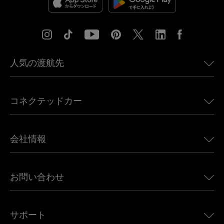
人気の渡航先
アメリカ向けeSIM
コネクテッドカー
ヨーロッパ向けeSIM
日本向けeSIM
BMW向けUbigi
カナダ向けeSIM
会社情報
Land Rover向けUbigi
ブラジル向けeSIM
Alfa Romeo向けUbigi
タイ向けeSIM
Ubigiについて
Jeep向けUbigi
お問い合わせ
アフリカ向けeSIM
Ubigi関連プレス
Jaguar向けUbigi
すべての目的地を見る
モバイル ネットワーク パートナー
Toyota向けUbigi
従業員をつなぐ
Ubigiアプリ
サポート
Mini向けUbigi
アフェリエイトプログラム