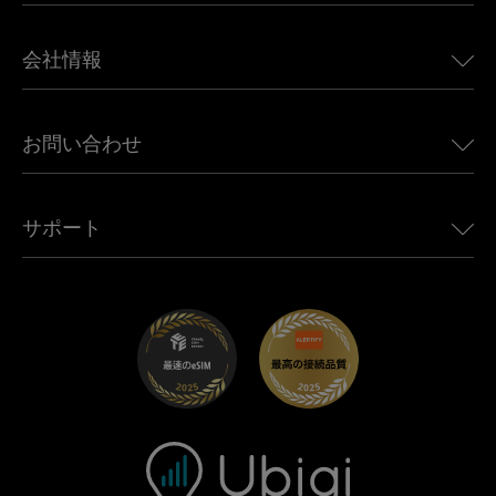
日本向けeSIM
BMW向けUbigi
カナダ向けeSIM
会社情報
Land Rover向けUbigi
ブラジル向けeSIM
Alfa Romeo向けUbigi
タイ向けeSIM
Ubigiについて
Jeep向けUbigi
お問い合わせ
アフリカ向けeSIM
Ubigi関連プレス
Jaguar向けUbigi
すべての目的地を見る
モバイル ネットワーク パートナー
Toyota向けUbigi
従業員をつなぐ
Ubigiアプリ
サポート
Mini向けUbigi
アフェリエイトプログラム
Ubigi.com
Maserati向けUbigi
ディストリビュータープログラム
UbiClub｜ロイヤルティプログラム
始めましょう
Fiat向けUbigi
お友達紹介プログラム
トラブルシューティング
採用情報
ヘルプセンター
お問い合わせ先