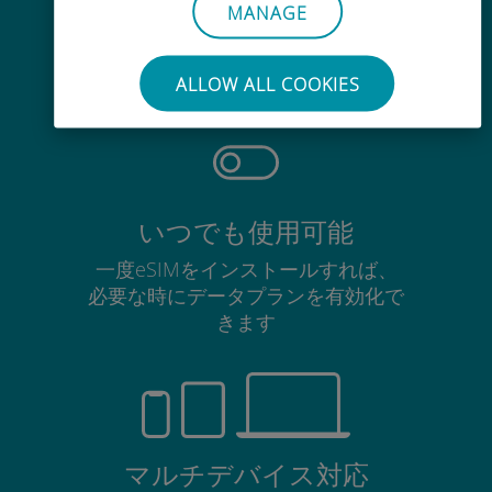
手間いらず
MANAGE
使用中のSIMカードを抜き差しする
必要はありません
ALLOW ALL COOKIES
いつでも使用可能
一度eSIMをインストールすれば、
必要な時にデータプランを有効化で
きます
マルチデバイス対応