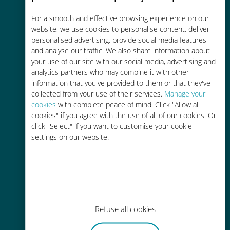
コストパフォーマンス
For a smooth and effective browsing experience on our
お客様が普段お使いのキャリアでロ
website, we use cookies to personalise content, deliver
ーミングサービスを使った場合に比
personalised advertising, provide social media features
and analyse our traffic. We also share information about
べて最大で90％の節約が可能です。
your use of our site with our social media, advertising and
analytics partners who may combine it with other
information that you've provided to them or that they've
collected from your use of their services.
Manage your
cookies
with complete peace of mind. Click "Allow all
cookies" if you agree with the use of all of our cookies. Or
かんたん追加購入
click "Select" if you want to customise your cookie
settings on our website.
Wi-Fiやデータ残量がなくても、
Ubigiアプリでデータの追加購入が
可能
Refuse all cookies