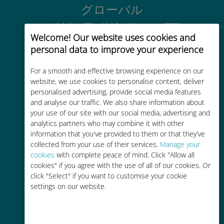
グローバル
200以上の国と地域で使える、国際
Welcome! Our website uses cookies and
的な高品位のセルラー通信です
personal data to improve your experience
For a smooth and effective browsing experience on our
website, we use cookies to personalise content, deliver
personalised advertising, provide social media features
and analyse our traffic. We also share information about
コストパフォーマンス
your use of our site with our social media, advertising and
analytics partners who may combine it with other
お客様が普段お使いのキャリアでロ
information that you've provided to them or that they've
ーミングサービスを使った場合に比
collected from your use of their services.
Manage your
べて最大で90％の節約が可能です。
cookies
with complete peace of mind. Click "Allow all
cookies" if you agree with the use of all of our cookies. Or
click "Select" if you want to customise your cookie
settings on our website.
かんたん追加購入