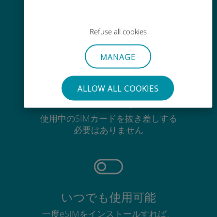
Wi-Fiやデータ残量がなくても、
Ubigiアプリでデータの追加購入が
Refuse all cookies
可能
MANAGE
ALLOW ALL COOKIES
手間いらず
使用中のSIMカードを抜き差しする
必要はありません
いつでも使用可能
一度eSIMをインストールすれば、