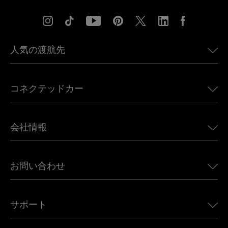
人気の渡航先
アメリカ向けeSIM
コネクテッドカー
ヨーロッパ向けeSIM
日本向けeSIM
BMW向けUbigi
カナダ向けeSIM
会社情報
Land Rover向けUbigi
ブラジル向けeSIM
Alfa Romeo向けUbigi
タイ向けeSIM
Ubigiについて
Jeep向けUbigi
お問い合わせ
アフリカ向けeSIM
Ubigi関連プレス
Jaguar向けUbigi
すべての目的地を見る
モバイル ネットワーク パートナー
Toyota向けUbigi
従業員をつなぐ
Ubigiアプリ
サポート
Mini向けUbigi
アフェリエイトプログラム
Ubigi.com
Maserati向けUbigi
ディストリビュータープログラム