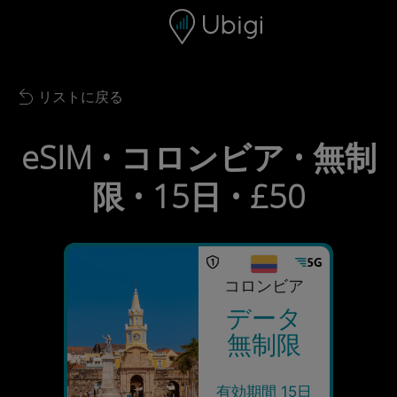
Skip to content
コンテンツ
ナビゲーションバー
フッター
リストに戻る
Back to list
eSIM • コロンビア • 無制
限 • 15日 • £50
コロンビア
データ
無制限
有効期間 15日