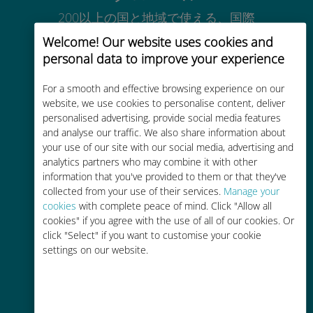
200以上の国と地域で使える、国際
的な高品位のセルラー通信です
Welcome! Our website uses cookies and
personal data to improve your experience
For a smooth and effective browsing experience on our
website, we use cookies to personalise content, deliver
personalised advertising, provide social media features
コストパフォーマンス
and analyse our traffic. We also share information about
your use of our site with our social media, advertising and
お客様が普段お使いのキャリアでロ
analytics partners who may combine it with other
ーミングサービスを使った場合に比
information that you've provided to them or that they've
べて最大で90％の節約が可能です。
collected from your use of their services.
Manage your
cookies
with complete peace of mind. Click "Allow all
cookies" if you agree with the use of all of our cookies. Or
click "Select" if you want to customise your cookie
settings on our website.
かんたん追加購入
Wi-Fiやデータ残量がなくても、