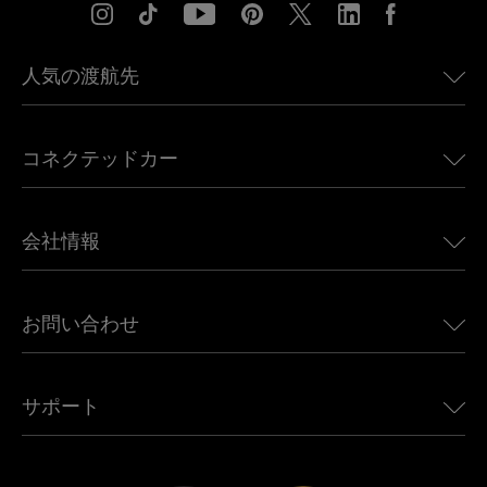
人気の渡航先
アメリカ向けeSIM
コネクテッドカー
ヨーロッパ向けeSIM
日本向けeSIM
BMW向けUbigi
カナダ向けeSIM
会社情報
Land Rover向けUbigi
ブラジル向けeSIM
Alfa Romeo向けUbigi
タイ向けeSIM
Ubigiについて
Jeep向けUbigi
お問い合わせ
アフリカ向けeSIM
Ubigi関連プレス
Jaguar向けUbigi
すべての目的地を見る
モバイル ネットワーク パートナー
Toyota向けUbigi
従業員をつなぐ
Ubigiアプリ
サポート
Mini向けUbigi
アフェリエイトプログラム
Ubigi.com
Maserati向けUbigi
ディストリビュータープログラム
UbiClub｜ロイヤルティプログラム
始めましょう
Fiat向けUbigi
お友達紹介プログラム