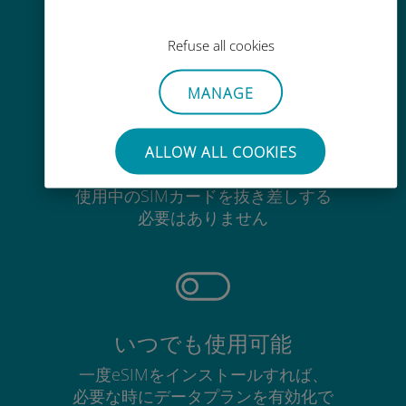
Ubigiアプリでデータの追加購入が
可能
Refuse all cookies
MANAGE
ALLOW ALL COOKIES
手間いらず
使用中のSIMカードを抜き差しする
必要はありません
いつでも使用可能
一度eSIMをインストールすれば、
必要な時にデータプランを有効化で