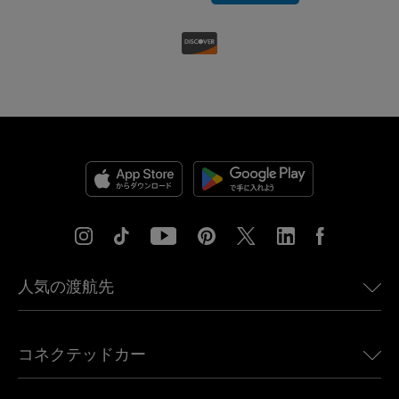
人気の渡航先
アメリカ向けeSIM
コネクテッドカー
ヨーロッパ向けeSIM
日本向けeSIM