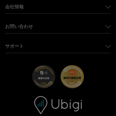
BMW向けUbigi
カナダ向けeSIM
会社情報
Land Rover向けUbigi
ブラジル向けeSIM
Alfa Romeo向けUbigi
タイ向けeSIM
Ubigiについて
Jeep向けUbigi
お問い合わせ
アフリカ向けeSIM
Ubigi関連プレス
Jaguar向けUbigi
すべての目的地を見る
モバイル ネットワーク パートナー
Toyota向けUbigi
従業員をつなぐ
Ubigiアプリ
サポート
Mini向けUbigi
アフェリエイトプログラム
Ubigi.com
Maserati向けUbigi
ディストリビュータープログラム
UbiClub｜ロイヤルティプログラム
始めましょう
Fiat向けUbigi
お友達紹介プログラム
トラブルシューティング
採用情報
ヘルプセンター
お問い合わせ先