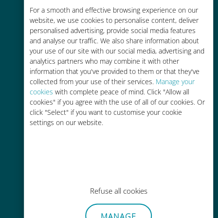
For a smooth and effective browsing experience on our
お客様が普段お使いのキャリアでロ
website, we use cookies to personalise content, deliver
ーミングサービスを使った場合に比
personalised advertising, provide social media features
べて最大で90％の節約が可能です。
and analyse our traffic. We also share information about
your use of our site with our social media, advertising and
analytics partners who may combine it with other
information that you've provided to them or that they've
collected from your use of their services.
Manage your
cookies
with complete peace of mind. Click "Allow all
かんたん追加購入
cookies" if you agree with the use of all of our cookies. Or
click "Select" if you want to customise your cookie
Wi-Fiやデータ残量がなくても、
settings on our website.
Ubigiアプリでデータの追加購入が
可能
Refuse all cookies
手間いらず
MANAGE