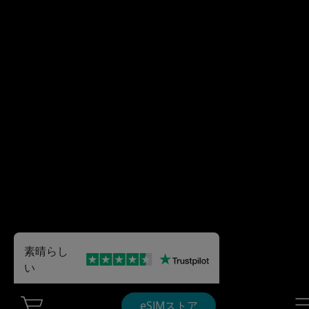
素晴らし
い
Cart Ubigi
Nav
eSIMストア