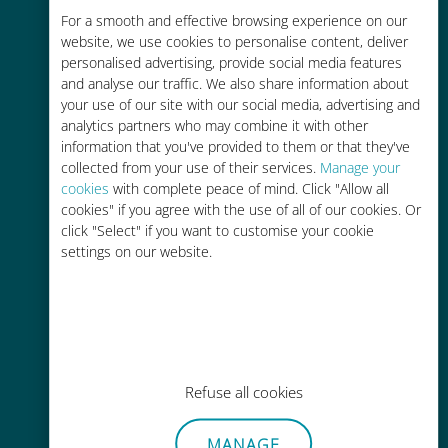
For a smooth and effective browsing experience on our
お客様が普段お使いのキャリアでロ
website, we use cookies to personalise content, deliver
ーミングサービスを使った場合に比
personalised advertising, provide social media features
べて最大で90％の節約が可能です。
and analyse our traffic. We also share information about
your use of our site with our social media, advertising and
analytics partners who may combine it with other
information that you've provided to them or that they've
collected from your use of their services.
Manage your
cookies
with complete peace of mind. Click "Allow all
かんたん追加購入
cookies" if you agree with the use of all of our cookies. Or
click "Select" if you want to customise your cookie
Wi-Fiやデータ残量がなくても、
settings on our website.
Ubigiアプリでデータの追加購入が
可能
Refuse all cookies
手間いらず
MANAGE