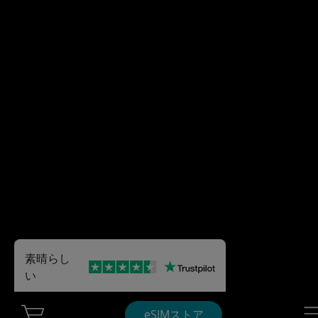
素晴らし
い
Cart Ubigi
Nav
eSIMストア