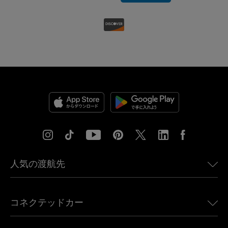
人気の渡航先
アメリカ向けeSIM
コネクテッドカー
ヨーロッパ向けeSIM
日本向けeSIM