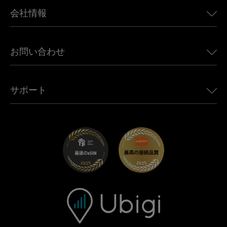
BMW向けUbigi
カナダ向けeSIM
会社情報
Land Rover向けUbigi
ブラジル向けeSIM
Alfa Romeo向けUbigi
タイ向けeSIM
Ubigiについて
Jeep向けUbigi
お問い合わせ
アフリカ向けeSIM
Ubigi関連プレス
Jaguar向けUbigi
すべての目的地を見る
モバイル ネットワーク パートナー
Toyota向けUbigi
従業員をつなぐ
Ubigiアプリ
サポート
Mini向けUbigi
アフェリエイトプログラム
Ubigi.com
Maserati向けUbigi
ディストリビュータープログラム
UbiClub｜ロイヤルティプログラム
始めましょう
Fiat向けUbigi
お友達紹介プログラム
トラブルシューティング
採用情報
ヘルプセンター
お問い合わせ先