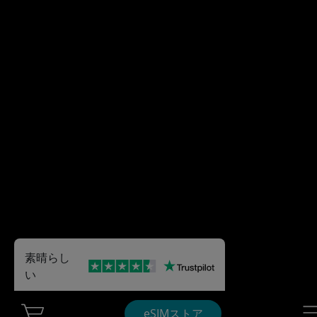
素晴らし
い
Cart Ubigi
Nav
eSIMストア