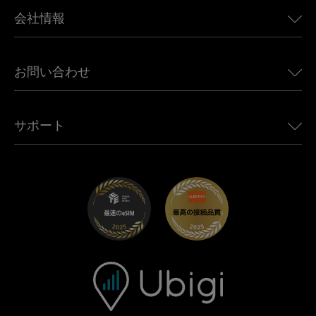
BMW向けUbigi
カナダ向けeSIM
会社情報
Land Rover向けUbigi
ブラジル向けeSIM
Alfa Romeo向けUbigi
タイ向けeSIM
Ubigiについて
Jeep向けUbigi
お問い合わせ
アフリカ向けeSIM
Ubigi関連プレス
Jaguar向けUbigi
すべての目的地を見る
モバイル ネットワーク パートナー
Toyota向けUbigi
従業員をつなぐ
Ubigiアプリ
サポート
Mini向けUbigi
アフェリエイトプログラム
Ubigi.com
Maserati向けUbigi
ディストリビュータープログラム
UbiClub｜ロイヤルティプログラム
始めましょう
Fiat向けUbigi
お友達紹介プログラム
トラブルシューティング
採用情報
ヘルプセンター
お問い合わせ先