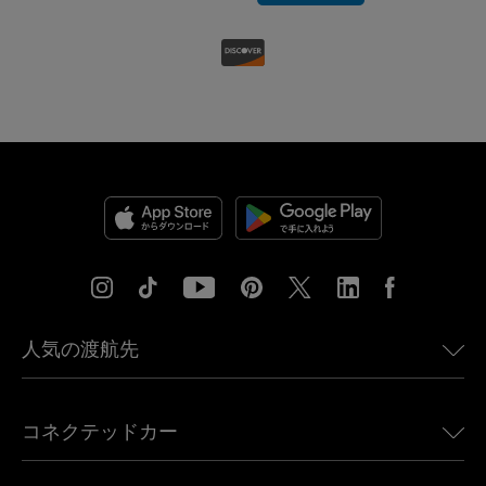
人気の渡航先
アメリカ向けeSIM
コネクテッドカー
ヨーロッパ向けeSIM
日本向けeSIM