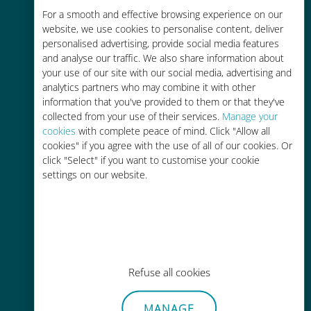
For a smooth and effective browsing experience on our
お客様が普段お使いのキャリアでロ
website, we use cookies to personalise content, deliver
ーミングサービスを使った場合に比
personalised advertising, provide social media features
べて最大で90％の節約が可能です。
and analyse our traffic. We also share information about
your use of our site with our social media, advertising and
analytics partners who may combine it with other
information that you've provided to them or that they've
collected from your use of their services.
Manage your
cookies
with complete peace of mind. Click "Allow all
かんたん追加購入
cookies" if you agree with the use of all of our cookies. Or
click "Select" if you want to customise your cookie
Wi-Fiやデータ残量がなくても、
settings on our website.
Ubigiアプリでデータの追加購入が
可能
Refuse all cookies
手間いらず
MANAGE