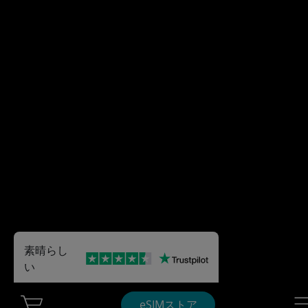
素晴らし
い
Cart Ubigi
Nav
eSIMストア