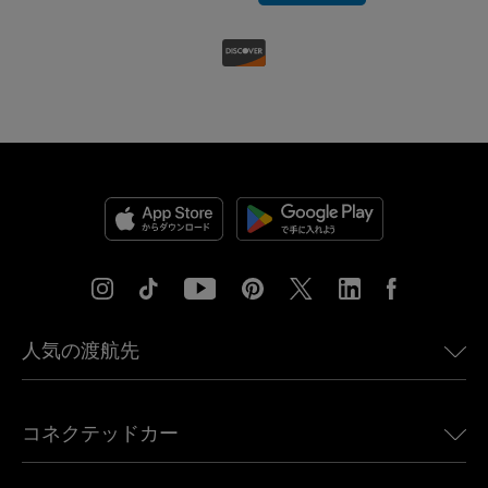
人気の渡航先
アメリカ向けeSIM
コネクテッドカー
ヨーロッパ向けeSIM
日本向けeSIM