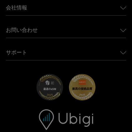
BMW向けUbigi
カナダ向けeSIM
会社情報
Land Rover向けUbigi
ブラジル向けeSIM
Alfa Romeo向けUbigi
タイ向けeSIM
Ubigiについて
Jeep向けUbigi
お問い合わせ
アフリカ向けeSIM
Ubigi関連プレス
Jaguar向けUbigi
すべての目的地を見る
モバイル ネットワーク パートナー
Toyota向けUbigi
従業員をつなぐ
Ubigiアプリ
サポート
Mini向けUbigi
アフェリエイトプログラム
Ubigi.com
Maserati向けUbigi
ディストリビュータープログラム
UbiClub｜ロイヤルティプログラム
始めましょう
Fiat向けUbigi
お友達紹介プログラム
トラブルシューティング
採用情報
ヘルプセンター
お問い合わせ先