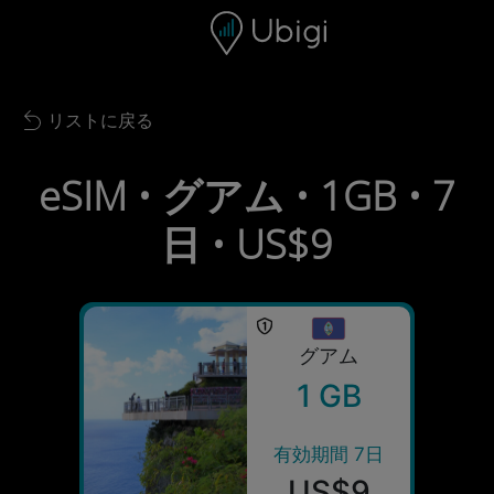
Skip to content
コンテンツ
ナビゲーションバー
フッター
リストに戻る
Back to list
eSIM • グアム • 1GB • 7
日 • US$9
グアム
1 GB
有効期間 7日
US$9