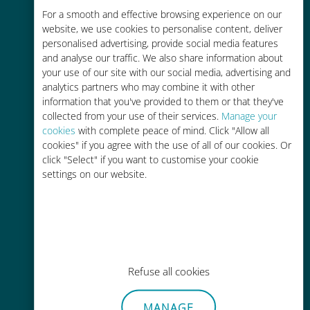
For a smooth and effective browsing experience on our
お客様が普段お使いのキャリアでロ
website, we use cookies to personalise content, deliver
ーミングサービスを使った場合に比
personalised advertising, provide social media features
べて最大で90％の節約が可能です。
and analyse our traffic. We also share information about
your use of our site with our social media, advertising and
analytics partners who may combine it with other
information that you've provided to them or that they've
collected from your use of their services.
Manage your
cookies
with complete peace of mind. Click "Allow all
かんたん追加購入
cookies" if you agree with the use of all of our cookies. Or
click "Select" if you want to customise your cookie
Wi-Fiやデータ残量がなくても、
settings on our website.
Ubigiアプリでデータの追加購入が
可能
Refuse all cookies
手間いらず
MANAGE