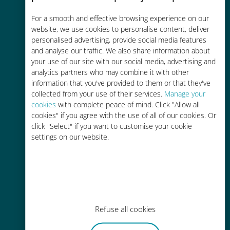
コストパフォーマンス
For a smooth and effective browsing experience on our
お客様が普段お使いのキャリアでロ
website, we use cookies to personalise content, deliver
ーミングサービスを使った場合に比
personalised advertising, provide social media features
and analyse our traffic. We also share information about
べて最大で90％の節約が可能です。
your use of our site with our social media, advertising and
analytics partners who may combine it with other
information that you've provided to them or that they've
collected from your use of their services.
Manage your
cookies
with complete peace of mind. Click "Allow all
cookies" if you agree with the use of all of our cookies. Or
かんたん追加購入
click "Select" if you want to customise your cookie
settings on our website.
Wi-Fiやデータ残量がなくても、
Ubigiアプリでデータの追加購入が
可能
Refuse all cookies