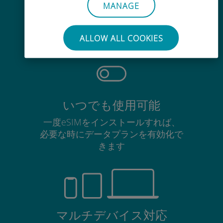
手間いらず
MANAGE
使用中のSIMカードを抜き差しする
必要はありません
ALLOW ALL COOKIES
いつでも使用可能
一度eSIMをインストールすれば、
必要な時にデータプランを有効化で
きます
マルチデバイス対応