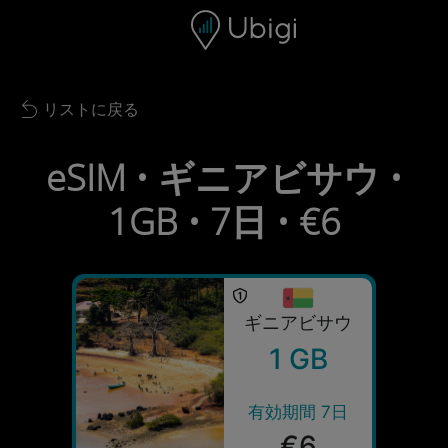
Skip to content
コンテンツ
ナビゲーションバー
フッター
リストに戻る
Back to list
eSIM • ギニアビサウ •
1GB • 7日 • €6
ギニアビサウ
1 GB
有効期間 7日
€6