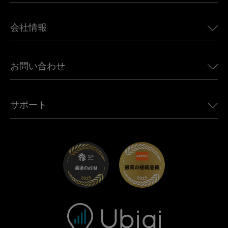
日本向けeSIM
BMW向けUbigi
カナダ向けeSIM
会社情報
Land Rover向けUbigi
ブラジル向けeSIM
Alfa Romeo向けUbigi
タイ向けeSIM
Ubigiについて
Jeep向けUbigi
お問い合わせ
アフリカ向けeSIM
Ubigi関連プレス
Jaguar向けUbigi
すべての目的地を見る
モバイル ネットワーク パートナー
Toyota向けUbigi
従業員をつなぐ
Ubigiアプリ
サポート
Mini向けUbigi
アフェリエイトプログラム
Ubigi.com
Maserati向けUbigi
ディストリビュータープログラム
UbiClub｜ロイヤルティプログラム
始めましょう
Fiat向けUbigi
お友達紹介プログラム
トラブルシューティング
採用情報
ヘルプセンター
お問い合わせ先