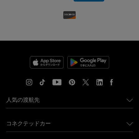
人気の渡航先
アメリカ向けeSIM
コネクテッドカー
ヨーロッパ向けeSIM
日本向けeSIM