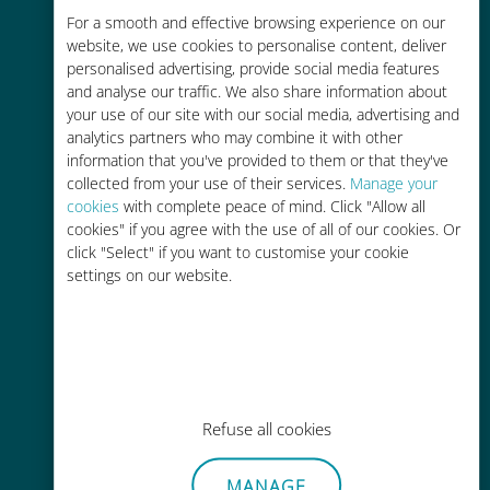
For a smooth and effective browsing experience on our
お客様が普段お使いのキャリアでロ
website, we use cookies to personalise content, deliver
ーミングサービスを使った場合に比
personalised advertising, provide social media features
べて最大で90％の節約が可能です。
and analyse our traffic. We also share information about
your use of our site with our social media, advertising and
analytics partners who may combine it with other
information that you've provided to them or that they've
collected from your use of their services.
Manage your
cookies
with complete peace of mind. Click "Allow all
かんたん追加購入
cookies" if you agree with the use of all of our cookies. Or
click "Select" if you want to customise your cookie
Wi-Fiやデータ残量がなくても、
settings on our website.
Ubigiアプリでデータの追加購入が
可能
Refuse all cookies
手間いらず
MANAGE