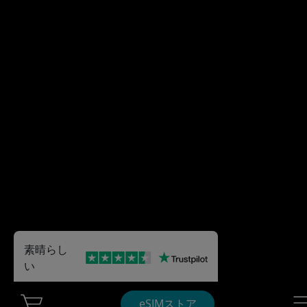
素晴らし
い
Cart Ubigi
Nav
eSIMストア