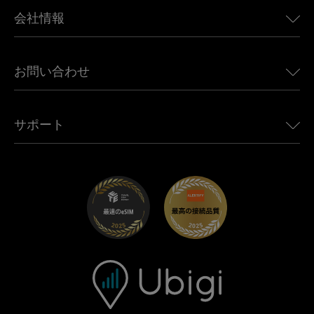
BMW向けUbigi
カナダ向けeSIM
会社情報
Land Rover向けUbigi
ブラジル向けeSIM
Alfa Romeo向けUbigi
タイ向けeSIM
Ubigiについて
Jeep向けUbigi
お問い合わせ
アフリカ向けeSIM
Ubigi関連プレス
Jaguar向けUbigi
すべての目的地を見る
モバイル ネットワーク パートナー
Toyota向けUbigi
従業員をつなぐ
Ubigiアプリ
サポート
Mini向けUbigi
アフェリエイトプログラム
Ubigi.com
Maserati向けUbigi
ディストリビュータープログラム
UbiClub｜ロイヤルティプログラム
始めましょう
Fiat向けUbigi
お友達紹介プログラム
トラブルシューティング
採用情報
ヘルプセンター
お問い合わせ先