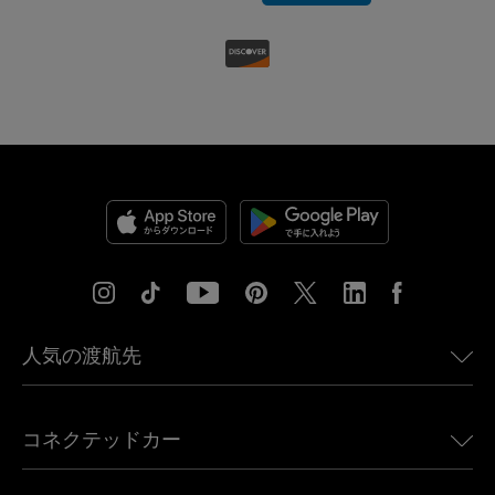
人気の渡航先
アメリカ向けeSIM
コネクテッドカー
ヨーロッパ向けeSIM
日本向けeSIM