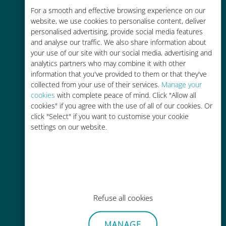
For a smooth and effective browsing experience on our
お客様が普段お使いのキャリアでロ
website, we use cookies to personalise content, deliver
ーミングサービスを使った場合に比
personalised advertising, provide social media features
べて最大で90％の節約が可能です。
and analyse our traffic. We also share information about
your use of our site with our social media, advertising and
analytics partners who may combine it with other
information that you've provided to them or that they've
collected from your use of their services.
Manage your
cookies
with complete peace of mind. Click "Allow all
かんたん追加購入
cookies" if you agree with the use of all of our cookies. Or
click "Select" if you want to customise your cookie
Wi-Fiやデータ残量がなくても、
settings on our website.
Ubigiアプリでデータの追加購入が
可能
Refuse all cookies
手間いらず
MANAGE