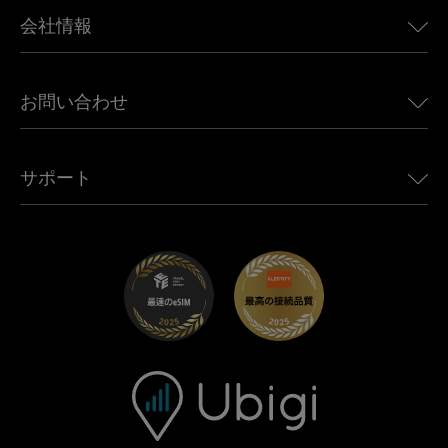
BMW向けUbigi
カナダ向けeSIM
会社情報
Land Rover向けUbigi
ブラジル向けeSIM
Alfa Romeo向けUbigi
タイ向けeSIM
Ubigiについて
Jeep向けUbigi
お問い合わせ
アフリカ向けeSIM
Ubigi関連プレス
Jaguar向けUbigi
すべての目的地を見る
モバイル ネットワーク パートナー
Toyota向けUbigi
従業員をつなぐ
Ubigiアプリ
サポート
Mini向けUbigi
アフェリエイトプログラム
Ubigi.com
Maserati向けUbigi
ディストリビュータープログラム
UbiClub｜ロイヤルティプログラム
始めましょう
Fiat向けUbigi
お友達紹介プログラム
トラブルシューティング
採用情報
ヘルプセンター
お問い合わせ先