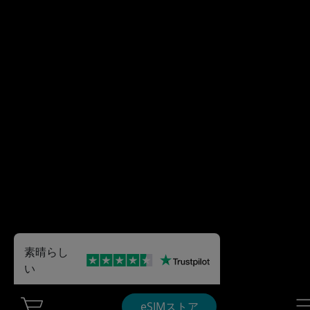
素晴らし
い
Cart Ubigi
Nav
eSIMストア