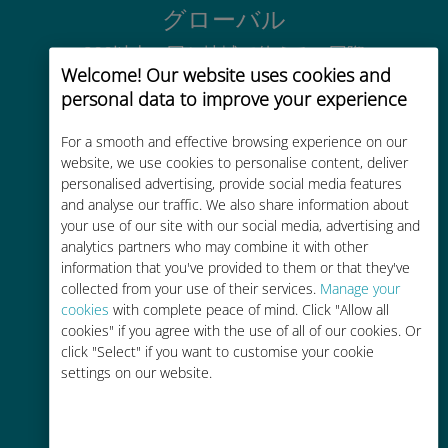
グローバル
200以上の国と地域で使える、国際
Welcome! Our website uses cookies and
的な高品位のセルラー通信です
personal data to improve your experience
For a smooth and effective browsing experience on our
website, we use cookies to personalise content, deliver
personalised advertising, provide social media features
and analyse our traffic. We also share information about
コストパフォーマンス
your use of our site with our social media, advertising and
analytics partners who may combine it with other
お客様が普段お使いのキャリアでロ
information that you've provided to them or that they've
ーミングサービスを使った場合に比
collected from your use of their services.
Manage your
べて最大で90％の節約が可能です。
cookies
with complete peace of mind. Click "Allow all
cookies" if you agree with the use of all of our cookies. Or
click "Select" if you want to customise your cookie
settings on our website.
かんたん追加購入