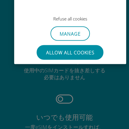
Wi-Fiやデータ残量がなくても、
Ubigiアプリでデータの追加購入が
Refuse all cookies
可能
MANAGE
ALLOW ALL COOKIES
手間いらず
使用中のSIMカードを抜き差しする
必要はありません
いつでも使用可能
一度eSIMをインストールすれば、