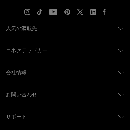
人気の渡航先
アメリカ向けeSIM
コネクテッドカー
ヨーロッパ向けeSIM
日本向けeSIM
BMW向けUbigi
カナダ向けeSIM
会社情報
Land Rover向けUbigi
ブラジル向けeSIM
Alfa Romeo向けUbigi
タイ向けeSIM
Ubigiについて
Jeep向けUbigi
お問い合わせ
アフリカ向けeSIM
Ubigi関連プレス
Jaguar向けUbigi
すべての目的地を見る
モバイル ネットワーク パートナー
Toyota向けUbigi
従業員をつなぐ
Ubigiアプリ
サポート
Mini向けUbigi
アフェリエイトプログラム
Ubigi.com
Maserati向けUbigi
ディストリビュータープログラム