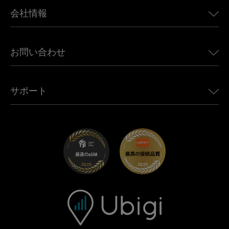
BMW向けUbigi
カナダ向けeSIM
会社情報
Land Rover向けUbigi
ブラジル向けeSIM
Alfa Romeo向けUbigi
タイ向けeSIM
Ubigiについて
Jeep向けUbigi
お問い合わせ
アフリカ向けeSIM
Ubigi関連プレス
Jaguar向けUbigi
すべての目的地を見る
モバイル ネットワーク パートナー
Toyota向けUbigi
従業員をつなぐ
Ubigiアプリ
サポート
Mini向けUbigi
アフェリエイトプログラム
Ubigi.com
Maserati向けUbigi
ディストリビュータープログラム
UbiClub｜ロイヤルティプログラム
始めましょう
Fiat向けUbigi
お友達紹介プログラム
トラブルシューティング
採用情報
ヘルプセンター
お問い合わせ先