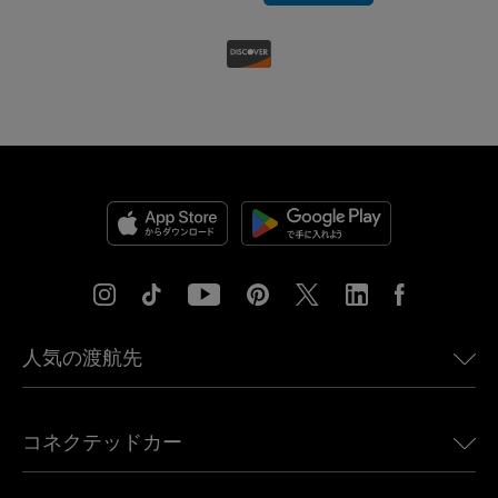
人気の渡航先
アメリカ向けeSIM
コネクテッドカー
ヨーロッパ向けeSIM
日本向けeSIM