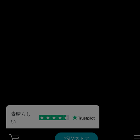
素晴らし
い
Cart Ubigi
Nav
eSIMストア