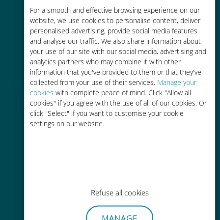
For a smooth and effective browsing experience on our
お客様が普段お使いのキャリアでロ
website, we use cookies to personalise content, deliver
ーミングサービスを使った場合に比
personalised advertising, provide social media features
べて最大で90％の節約が可能です。
and analyse our traffic. We also share information about
your use of our site with our social media, advertising and
analytics partners who may combine it with other
information that you've provided to them or that they've
collected from your use of their services.
Manage your
cookies
with complete peace of mind. Click "Allow all
かんたん追加購入
cookies" if you agree with the use of all of our cookies. Or
click "Select" if you want to customise your cookie
Wi-Fiやデータ残量がなくても、
settings on our website.
Ubigiアプリでデータの追加購入が
可能
Refuse all cookies
手間いらず
MANAGE