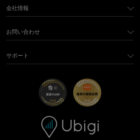
BMW向けUbigi
カナダ向けeSIM
会社情報
Land Rover向けUbigi
ブラジル向けeSIM
Alfa Romeo向けUbigi
タイ向けeSIM
Ubigiについて
Jeep向けUbigi
お問い合わせ
アフリカ向けeSIM
Ubigi関連プレス
Jaguar向けUbigi
すべての目的地を見る
モバイル ネットワーク パートナー
Toyota向けUbigi
従業員をつなぐ
Ubigiアプリ
サポート
Mini向けUbigi
アフェリエイトプログラム
Ubigi.com
Maserati向けUbigi
ディストリビュータープログラム
UbiClub｜ロイヤルティプログラム
始めましょう
Fiat向けUbigi
お友達紹介プログラム
トラブルシューティング
採用情報
ヘルプセンター
お問い合わせ先