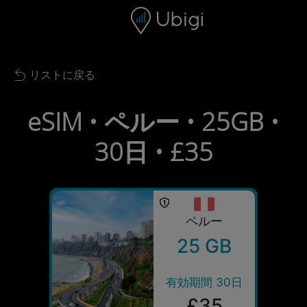
Skip to content
コンテンツ
ナビゲーションバー
フッター
リストに戻る
Back to list
eSIM • ペルー • 25GB •
30日 • £35
ペルー
25 GB
有効期間 30日
£35