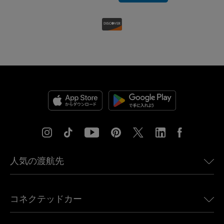
人気の渡航先
アメリカ向けeSIM
コネクテッドカー
ヨーロッパ向けeSIM
日本向けeSIM