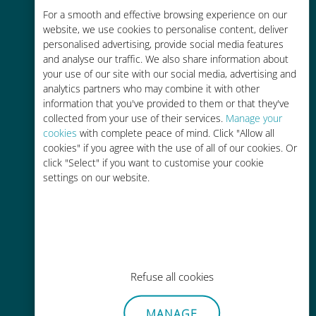
For a smooth and effective browsing experience on our
お客様が普段お使いのキャリアでロ
website, we use cookies to personalise content, deliver
ーミングサービスを使った場合に比
personalised advertising, provide social media features
べて最大で90％の節約が可能です。
and analyse our traffic. We also share information about
your use of our site with our social media, advertising and
analytics partners who may combine it with other
information that you've provided to them or that they've
collected from your use of their services.
Manage your
cookies
with complete peace of mind. Click "Allow all
かんたん追加購入
cookies" if you agree with the use of all of our cookies. Or
click "Select" if you want to customise your cookie
Wi-Fiやデータ残量がなくても、
settings on our website.
Ubigiアプリでデータの追加購入が
可能
Refuse all cookies
手間いらず
MANAGE