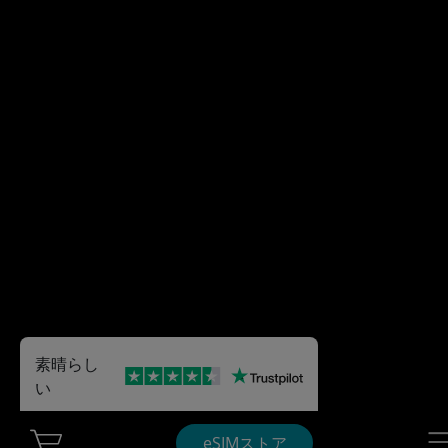
素晴らし
い
Cart Ubigi
Nav
eSIMストア