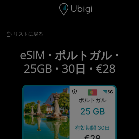
Skip to content
コンテンツ
ナビゲーションバー
フッター
リストに戻る
Back to list
eSIM • ポルトガル •
25GB • 30日 • €28
ポルトガル
25 GB
有効期間 30日
€28