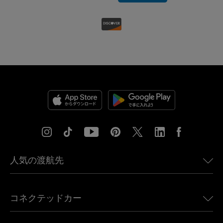
人気の渡航先
アメリカ向けeSIM
コネクテッドカー
ヨーロッパ向けeSIM
日本向けeSIM