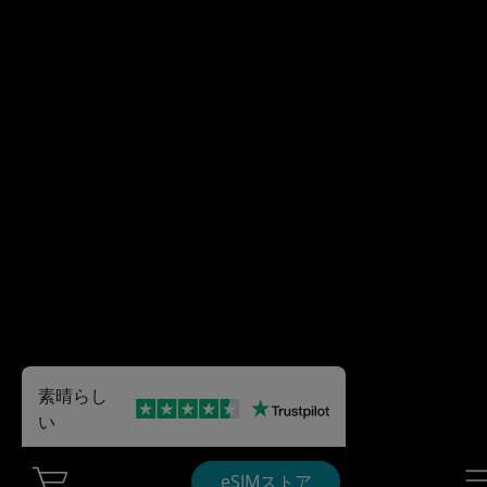
素晴らし
い
Cart Ubigi
Nav
eSIMストア