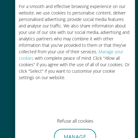
For a smooth and effective browsing experience on our
お客様が普段お使いのキャリアでロ
website, we use cookies to personalise content, deliver
ーミングサービスを使った場合に比
personalised advertising, provide social media features
べて最大で90％の節約が可能です。
and analyse our traffic. We also share information about
your use of our site with our social media, advertising and
analytics partners who may combine it with other
information that you've provided to them or that they've
collected from your use of their services.
Manage your
cookies
with complete peace of mind. Click "Allow all
かんたん追加購入
cookies" if you agree with the use of all of our cookies. Or
click "Select" if you want to customise your cookie
Wi-Fiやデータ残量がなくても、
settings on our website.
Ubigiアプリでデータの追加購入が
可能
Refuse all cookies
手間いらず
MANAGE