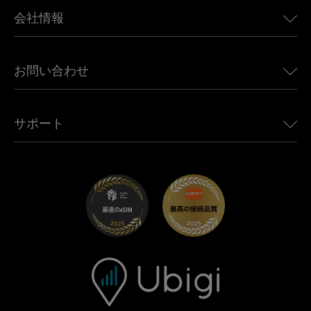
BMW向けUbigi
カナダ向けeSIM
会社情報
Land Rover向けUbigi
ブラジル向けeSIM
Alfa Romeo向けUbigi
タイ向けeSIM
Ubigiについて
Jeep向けUbigi
お問い合わせ
アフリカ向けeSIM
Ubigi関連プレス
Jaguar向けUbigi
すべての目的地を見る
モバイル ネットワーク パートナー
Toyota向けUbigi
従業員をつなぐ
Ubigiアプリ
サポート
Mini向けUbigi
アフェリエイトプログラム
Ubigi.com
Maserati向けUbigi
ディストリビュータープログラム
UbiClub｜ロイヤルティプログラム
始めましょう
Fiat向けUbigi
お友達紹介プログラム
トラブルシューティング
採用情報
ヘルプセンター
お問い合わせ先