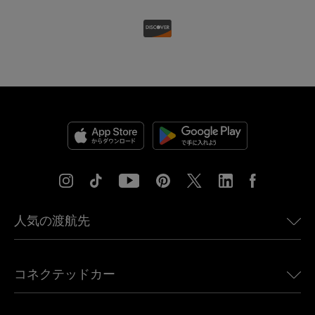
人気の渡航先
アメリカ向けeSIM
コネクテッドカー
ヨーロッパ向けeSIM
日本向けeSIM
BMW向けUbigi