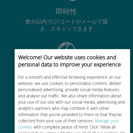
即時性
数分以内でQRコードがメールで届
き、スキャンできます
Welcome! Our website uses cookies and
personal data to improve your experience
グローバル
For a smooth and effective browsing experience on our
200以上の国と地域で使える、国際
website, we use cookies to personalise content, deliver
的な高品位のセルラー通信です
personalised advertising, provide social media features
and analyse our traffic. We also share information about
your use of our site with our social media, advertising and
analytics partners who may combine it with other
information that you've provided to them or that they've
collected from your use of their services.
Manage your
コストパフォーマンス
cookies
with complete peace of mind. Click "Allow all
cookies" if you agree with the use of all of our cookies. Or