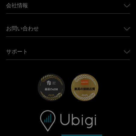
カナダ向けeSIM
会社情報
Land Rover向けUbigi
ブラジル向けeSIM
Alfa Romeo向けUbigi
タイ向けeSIM
Ubigiについて
Jeep向けUbigi
お問い合わせ
アフリカ向けeSIM
Ubigi関連プレス
Jaguar向けUbigi
すべての目的地を見る
モバイル ネットワーク パートナー
Toyota向けUbigi
従業員をつなぐ
Ubigiアプリ
サポート
Mini向けUbigi
アフェリエイトプログラム
Ubigi.com
Maserati向けUbigi
ディストリビュータープログラム
UbiClub｜ロイヤルティプログラム
始めましょう
Fiat向けUbigi
お友達紹介プログラム
トラブルシューティング
採用情報
ヘルプセンター
お問い合わせ先