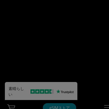
素晴らし
い
Cart Ubigi
Nav
eSIMストア