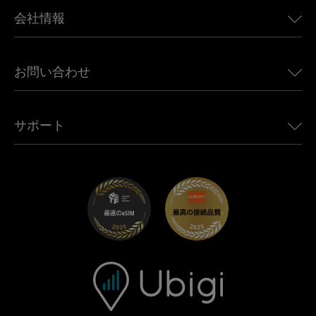
BMW向けUbigi
カナダ向けeSIM
会社情報
Land Rover向けUbigi
ブラジル向けeSIM
Alfa Romeo向けUbigi
タイ向けeSIM
Ubigiについて
Jeep向けUbigi
お問い合わせ
アフリカ向けeSIM
Ubigi関連プレス
Jaguar向けUbigi
すべての目的地を見る
モバイル ネットワーク パートナー
Toyota向けUbigi
従業員をつなぐ
Ubigiアプリ
サポート
Mini向けUbigi
アフェリエイトプログラム
Ubigi.com
Maserati向けUbigi
ディストリビュータープログラム
UbiClub｜ロイヤルティプログラム
始めましょう
Fiat向けUbigi
お友達紹介プログラム
トラブルシューティング
採用情報
ヘルプセンター
お問い合わせ先