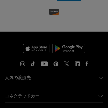
人気の渡航先
アメリカ向けeSIM
コネクテッドカー
ヨーロッパ向けeSIM
日本向けeSIM