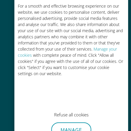
For a smooth and effective browsing experience on our
お客様が普段お使いのキャリアでロ
website, we use cookies to personalise content, deliver
ーミングサービスを使った場合に比
personalised advertising, provide social media features
べて最大で90％の節約が可能です。
and analyse our traffic. We also share information about
your use of our site with our social media, advertising and
analytics partners who may combine it with other
information that you've provided to them or that they've
collected from your use of their services.
Manage your
cookies
with complete peace of mind. Click "Allow all
かんたん追加購入
cookies" if you agree with the use of all of our cookies. Or
click "Select" if you want to customise your cookie
Wi-Fiやデータ残量がなくても、
settings on our website.
Ubigiアプリでデータの追加購入が
可能
Refuse all cookies
手間いらず
MANAGE