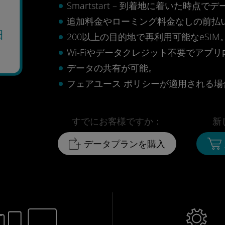
Smartstart – 到着地に着いた
追加料金やローミング料金なしの前払
日
200以上の目的地で再利用可能なeSIM
Wi-Fiやデータクレジット不要でアプ
データの共有が可能。
フェアユース ポリシーが適用される場合
すでにお客様ですか：
新
データプランを購入