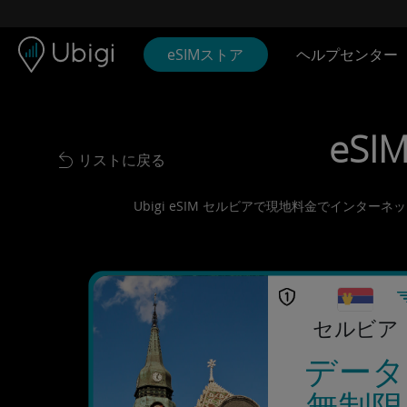
Skip to content
コンテンツ
ナビゲーションバー
フッター
eSIMストア
ヘルプセンター
eSI
リストに戻る
Back to list
Ubigi eSIM セルビアで現地料金でインタ
セルビア
データ
無制限