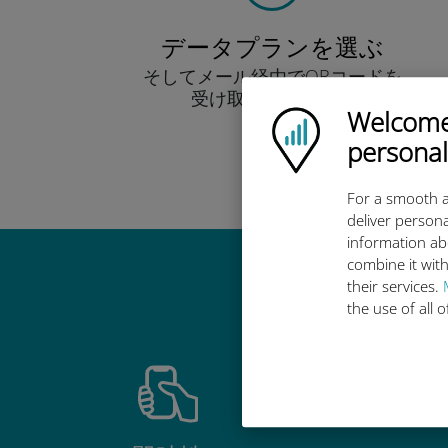
データプランを選ぶ
そしてメール経由でQRコードを
受け取りましょう！
Welcome!
早い！
Ubigi logo
personal
For a smooth a
deliver persona
information ab
combine it with
Ub
their services.
the use of all 