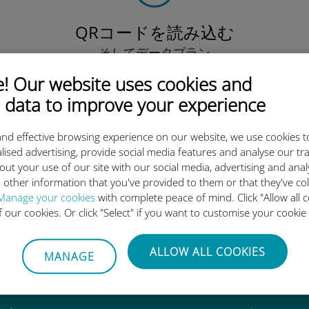
QRコードを読み込む
そしてデータプラン
を有効化したら、
 Our website uses cookies and
Ubigi eSIMをインストールしま
しょう シンプル！
 data to improve your experience
nd effective browsing experience on our website, we use cookies t
lised advertising, provide social media features and analyse our tra
out your use of our site with our social media, advertising and ana
 other information that you've provided to them or that they've co
igi International eSIMがすご
Manage your cookies
with complete peace of mind. Click "Allow all c
of our cookies. Or click "Select" if you want to customise your cookie
ALLOW ALL COOKIES
MANAGE