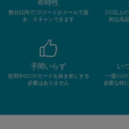
即時性
数分以内でQRコードがメールで届
200以上
き、スキャンできます
的な高
手間いらず
い
使用中のSIMカードを抜き差しする
一度eSI
必要はありません
必要な時