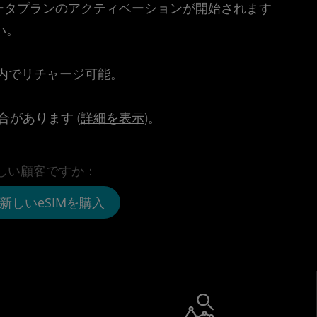
時点でデータプランのアクティベーションが開始されます
い。
。
リ内でリチャージ可能。
があります (
詳細を表示
)。
しい顧客ですか：
新しいeSIMを購入