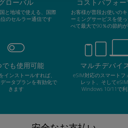
グローバル
コストパフォー
の国と地域で使える、国際
お客様が普段お使いのキ
品位のセルラー通信です
ーミングサービスを使っ
べて最大で90％の節約
つでも使用可能
マルチデバイ
Mをインストールすれば、
eSIM対応のスマート
にデータプランを有効化で
レット、そしてeSI
きます
Windows 10/11
安全なお支払い