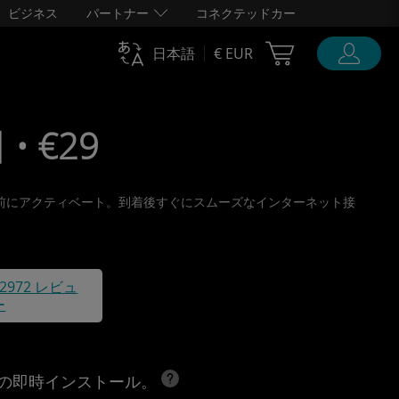
ビジネス
パートナー
コネクテッドカー
Cart Ubigi
日本語
€ EUR
• €29
り、旅行前にアクティベート。到着後すぐにスムーズなインターネット接
42972 レビュ
ー
への即時インストール。