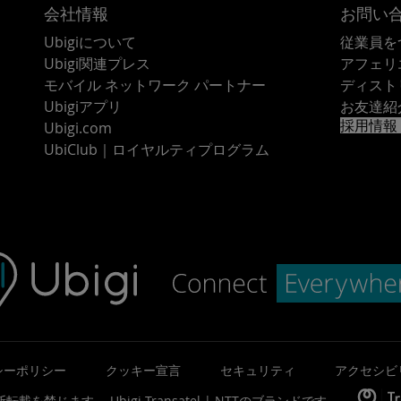
会社情報
お問い
Ubigiについて
従業員を
Ubigi関連プレス
アフェリ
モバイル ネットワーク パートナー
ディスト
Ubigiアプリ
お友達紹
採用情報
Ubigi.com
UbiClub｜ロイヤルティプログラム
シーポリシー
クッキー宣言
セキュリティ
アクセシビ
©無断転載を禁じます。
Ubigi
Transatel | NTT
のブランドです。