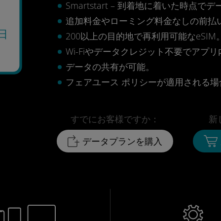
Smartstart – 到着地に着いた
追加料金やローミング料金なしの前払
日
200以上の目的地で再利用可能なeSIM
Wi-Fiやデータクレジット不要でアプ
データの共有が可能。
フェアユース ポリシーが適用される場合
すでにお客様ですか：
新
データプランを購入