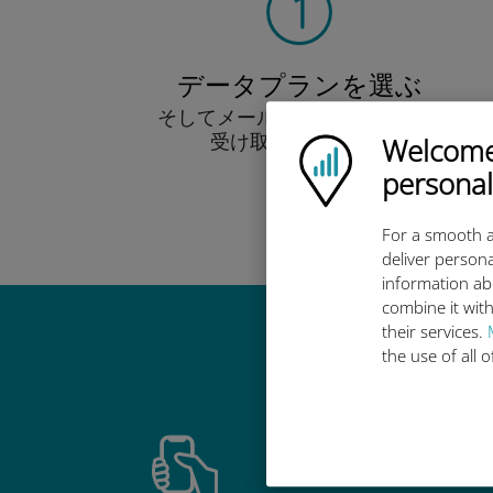
データプランを選ぶ
そしてメール経由でQRコードを
受け取りましょう！
Welcome!
Ubigi logo
早い！
personal
For a smooth a
deliver persona
information ab
combine it with
their services.
Ub
the use of all 