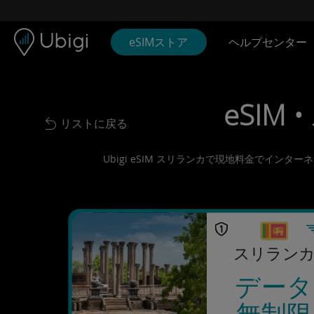
Skip to content
コンテンツ
ナビゲーションバー
フッター
eSIMストア
ヘルプセンター
eSIM 
リストに戻る
Back to list
Ubigi eSIM スリランカで現地料金でイン
スリラン
データ
無制限