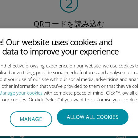
QRコードを読み込む
そしてデータプラン
を有効化したら、
 Our website uses cookies and
Ubigi eSIMをインストールしま
 data to improve your experience
しょう シンプル！
nd effective browsing experience on our website, we use cookies t
lised advertising, provide social media features and analyse our tra
out your use of our site with our social media, advertising and ana
 other information that you've provided to them or that they've co
Manage your cookies
with complete peace of mind. Click "Allow all c
igi International eSIMがすご
of our cookies. Or click "Select" if you want to customise your cookie
ALLOW ALL COOKIES
MANAGE