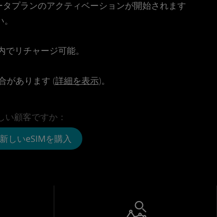
時点でデータプランのアクティベーションが開始されます
い。
。
リ内でリチャージ可能。
があります (
詳細を表示
)。
しい顧客ですか：
新しいeSIMを購入