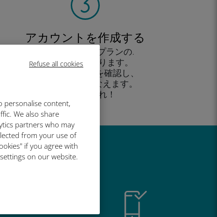
アカウントを作成する
すると、データプランの.
使用が可能となります。
Refuse all cookies
外出先 から残高を確認し、
追加購入がおこなえます。
お楽しみあれ！
o personalise content,
ffic. We also share
lytics partners who may
llected from your use of
ookies" if you agree with
い理由
 settings on our website.