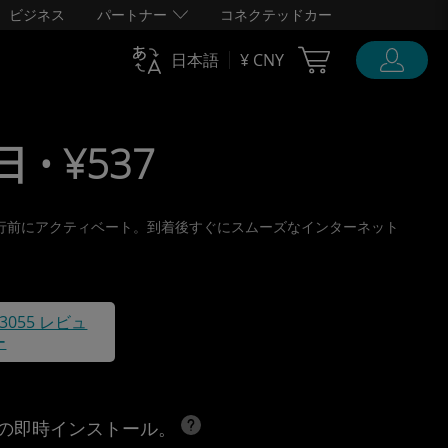
ビジネス
パートナー
コネクテッドカー
Cart Ubigi
日本語
¥ CNY
 • ¥537
取り、旅行前にアクティベート。到着後すぐにスムーズなインターネット
43055 レビュ
ー
への即時インストール。