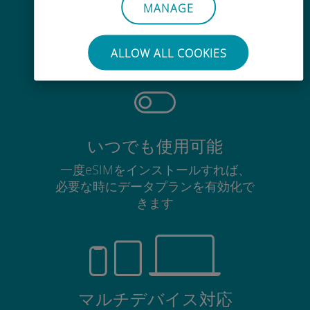
手間いらず
MANAGE
使用中のSIMカードを抜き差しする
必要はありません
ALLOW ALL COOKIES
いつでも使用可能
一度eSIMをインストールすれば、
必要な時にデータプランを有効化で
きます
マルチデバイス対応