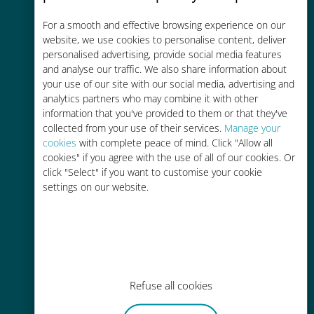
コストパフォーマンス
For a smooth and effective browsing experience on our
お客様が普段お使いのキャリアでロ
website, we use cookies to personalise content, deliver
ーミングサービスを使った場合に比
personalised advertising, provide social media features
and analyse our traffic. We also share information about
べて最大で90％の節約が可能です。
your use of our site with our social media, advertising and
analytics partners who may combine it with other
information that you've provided to them or that they've
collected from your use of their services.
Manage your
cookies
with complete peace of mind. Click "Allow all
cookies" if you agree with the use of all of our cookies. Or
かんたん追加購入
click "Select" if you want to customise your cookie
settings on our website.
Wi-Fiやデータ残量がなくても、
Ubigiアプリでデータの追加購入が
可能
Refuse all cookies