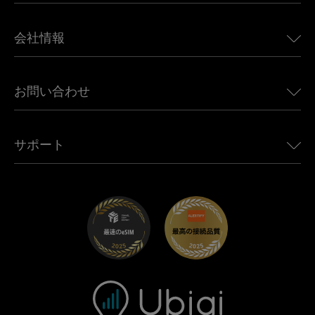
日本向けeSIM
BMW向けUbigi
カナダ向けeSIM
会社情報
Land Rover向けUbigi
ブラジル向けeSIM
Alfa Romeo向けUbigi
タイ向けeSIM
Ubigiについて
Jeep向けUbigi
お問い合わせ
アフリカ向けeSIM
Ubigi関連プレス
Jaguar向けUbigi
すべての目的地を見る
モバイル ネットワーク パートナー
Toyota向けUbigi
従業員をつなぐ
Ubigiアプリ
サポート
Mini向けUbigi
アフェリエイトプログラム
Ubigi.com
Maserati向けUbigi
ディストリビュータープログラム
UbiClub｜ロイヤルティプログラム
始めましょう
Fiat向けUbigi
お友達紹介プログラム
トラブルシューティング
採用情報
ヘルプセンター
お問い合わせ先