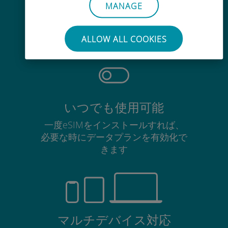
手間いらず
MANAGE
使用中のSIMカードを抜き差しする
必要はありません
ALLOW ALL COOKIES
いつでも使用可能
一度eSIMをインストールすれば、
必要な時にデータプランを有効化で
きます
マルチデバイス対応