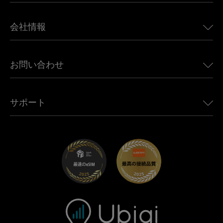
日本向けeSIM
BMW向けUbigi
カナダ向けeSIM
会社情報
Land Rover向けUbigi
ブラジル向けeSIM
Alfa Romeo向けUbigi
タイ向けeSIM
Ubigiについて
Jeep向けUbigi
お問い合わせ
アフリカ向けeSIM
Ubigi関連プレス
Jaguar向けUbigi
すべての目的地を見る
モバイル ネットワーク パートナー
Toyota向けUbigi
従業員をつなぐ
Ubigiアプリ
サポート
Mini向けUbigi
アフェリエイトプログラム
Ubigi.com
Maserati向けUbigi
ディストリビュータープログラム
UbiClub｜ロイヤルティプログラム
始めましょう
Fiat向けUbigi
お友達紹介プログラム
トラブルシューティング
採用情報
ヘルプセンター
お問い合わせ先