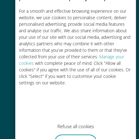
コストパフォーマンス
For a smooth and effective browsing experience on our
お客様が普段お使いのキャリアでロ
website, we use cookies to personalise content, deliver
ーミングサービスを使った場合に比
personalised advertising, provide social media features
and analyse our traffic. We also share information about
べて最大で90％の節約が可能です。
your use of our site with our social media, advertising and
analytics partners who may combine it with other
information that you've provided to them or that they've
collected from your use of their services.
Manage your
cookies
with complete peace of mind. Click "Allow all
cookies" if you agree with the use of all of our cookies. Or
かんたん追加購入
click "Select" if you want to customise your cookie
settings on our website.
Wi-Fiやデータ残量がなくても、
Ubigiアプリでデータの追加購入が
可能
Refuse all cookies