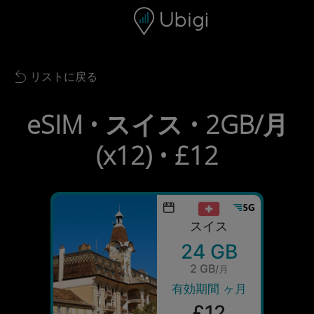
Skip to content
コンテンツ
ナビゲーションバー
フッター
リストに戻る
Back to list
eSIM • スイス • 2GB/月
(x12) • £12
スイス
24 GB
2 GB
/月
有効期間 ヶ月
£12