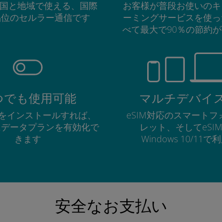
の国と地域で使える、国際
お客様が普段お使いのキ
品位のセルラー通信です
ーミングサービスを使っ
べて最大で90％の節約
つでも使用可能
マルチデバイ
Mをインストールすれば、
eSIM対応のスマート
にデータプランを有効化で
レット、そしてeSI
きます
Windows 10/11
安全なお支払い