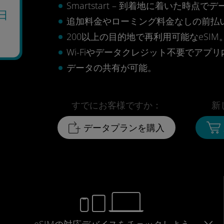
Smartstart – 到着地に着いた
日
追加料金やローミング料金なしの前払
200以上の目的地で再利用可能なeSIM
Wi-Fiやデータクレジット不要でアプ
データの共有が可能。
すでにお客様ですか：
新
データプランを購入