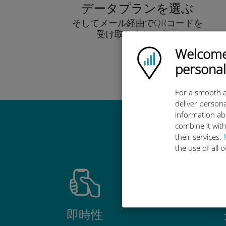
データプランを選ぶ
そしてメール経由でQRコードを
受け取りましょう！
早い！
Welcome!
Ubigi logo
personal
For a smooth a
deliver persona
information ab
combine it with
Ub
their services.
the use of all 
即時性