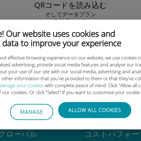
QRコードを読み込む
そしてデータプラン
を有効化したら、
Ubigi eSIMをインストールしま
 Our website uses cookies and
しょう シンプル！
 data to improve your experience
nd effective browsing experience on our website, we use cookies t
lised advertising, provide social media features and analyse our tra
out your use of our site with our social media, advertising and ana
 other information that you've provided to them or that they've co
igi International eSIMがすご
Manage your cookies
with complete peace of mind. Click "Allow all c
of our cookies. Or click "Select" if you want to customise your cookie
ALLOW ALL COOKIES
MANAGE
グローバル
コストパフォー