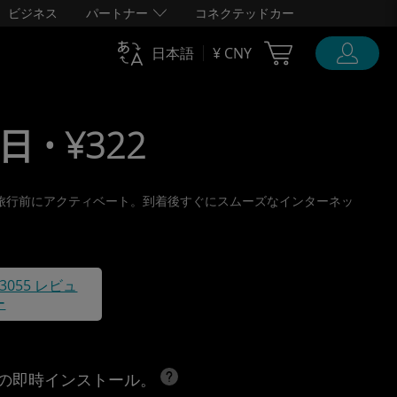
ビジネス
パートナー
コネクテッドカー
Cart Ubigi
日本語
¥ CNY
日 • ¥322
け取り、旅行前にアクティベート。到着後すぐにスムーズなインターネッ
43055 レビュ
ー
への即時インストール。