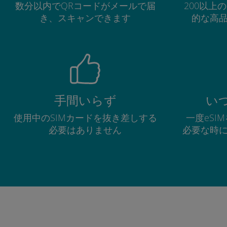
数分以内でQRコードがメールで届
200以上
き、スキャンできます
的な高
手間いらず
い
使用中のSIMカードを抜き差しする
一度eSI
必要はありません
必要な時