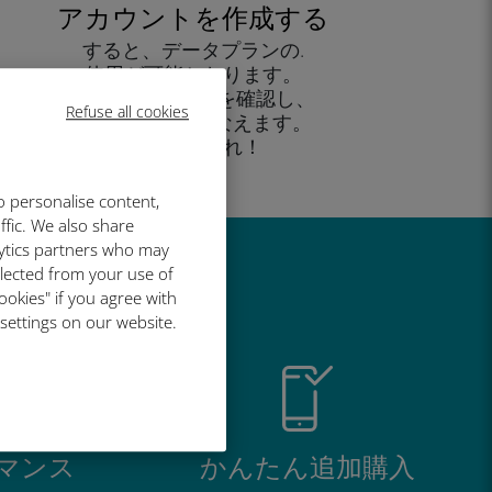
アカウントを作成する
すると、データプランの.
使用が可能となります。
外出先 から残高を確認し、
Refuse all cookies
追加購入がおこなえます。
お楽しみあれ！
o personalise content,
ffic. We also share
lytics partners who may
llected from your use of
い理由
ookies" if you agree with
 settings on our website.
マンス
かんたん追加購入