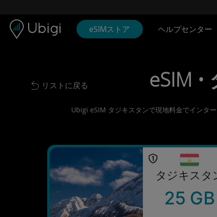
Skip to content
コンテンツ
ナビゲーションバー
フッター
eSIMストア
ヘルプセンター
eSIM •
リストに戻る
Back to list
Ubigi eSIM タジキスタンで現地料金でイ
タジキスタ
25 GB