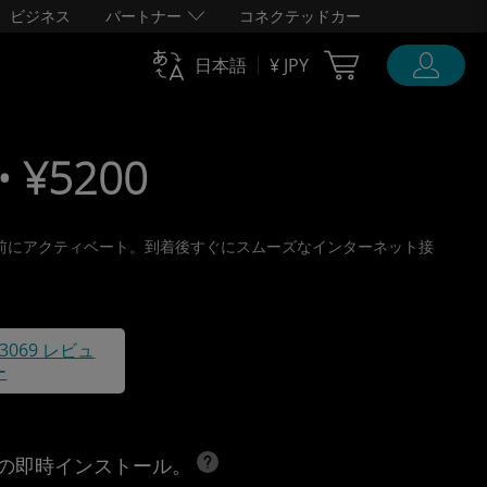
ビジネス
パートナー
コネクテッドカー
Cart Ubigi
日本語
¥ JPY
• ¥5200
り、旅行前にアクティベート。到着後すぐにスムーズなインターネット接
43069 レビュ
ー
への即時インストール。