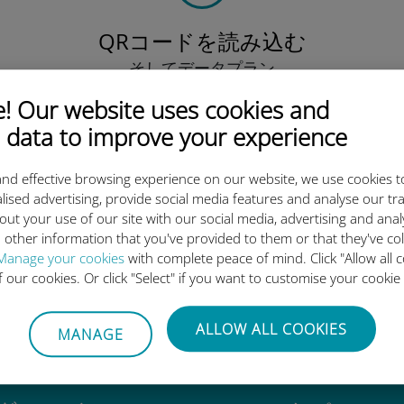
QRコードを読み込む
そしてデータプラン
を有効化したら、
 Our website uses cookies and
Ubigi eSIMをインストールしま
しょう シンプル！
 data to improve your experience
nd effective browsing experience on our website, we use cookies t
lised advertising, provide social media features and analyse our tra
out your use of our site with our social media, advertising and ana
 other information that you've provided to them or that they've co
igi International eSIMがすご
Manage your cookies
with complete peace of mind. Click "Allow all c
of our cookies. Or click "Select" if you want to customise your cookie
ALLOW ALL COOKIES
MANAGE