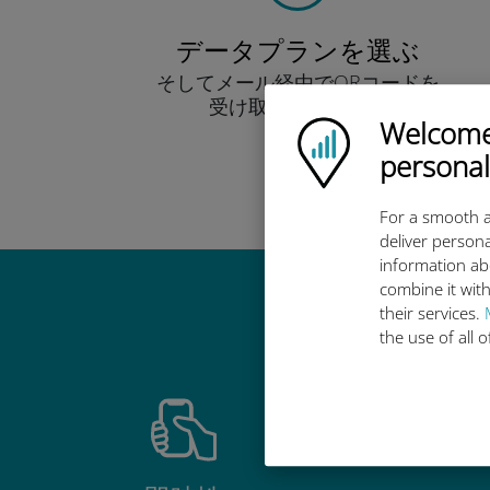
データプランを選ぶ
そしてメール経由でQRコードを
受け取りましょう！
Welcome!
早い！
Ubigi logo
personal
For a smooth a
deliver persona
information ab
combine it with
Ub
their services.
the use of all 