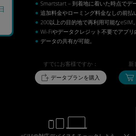
Smartstart – 到着地に着いた
日
追加料金やローミング料金なしの前払
200以上の目的地で再利用可能なeSIM
Wi-Fiやデータクレジット不要でアプ
データの共有が可能。
すでにお客様ですか：
新
データプランを購入