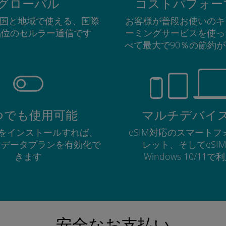
グローバル
コストパフォー
の国と地域で使える、国際
お客様が普段お使いのキ
品位のセルラー通信です
ーミングサービスを使っ
べて最大で90％の節約
つでも使用可能
マルチデバイ
Mをインストールすれば、
eSIM対応のスマート
にデータプランを有効化で
レット、そしてeSI
きます
Windows 10/11
安全なお支払い