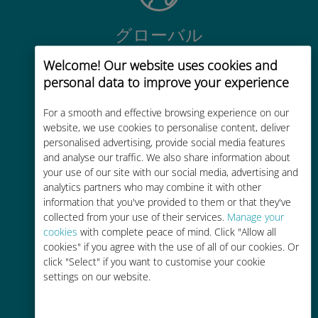
グローバル
200以上の国と地域で使える、国際
Welcome! Our website uses cookies and
的な高品位のセルラー通信です
personal data to improve your experience
For a smooth and effective browsing experience on our
website, we use cookies to personalise content, deliver
personalised advertising, provide social media features
and analyse our traffic. We also share information about
コストパフォーマンス
your use of our site with our social media, advertising and
analytics partners who may combine it with other
お客様が普段お使いのキャリアでロ
information that you've provided to them or that they've
ーミングサービスを使った場合に比
collected from your use of their services.
Manage your
べて最大で90％の節約が可能です。
cookies
with complete peace of mind. Click "Allow all
cookies" if you agree with the use of all of our cookies. Or
click "Select" if you want to customise your cookie
settings on our website.