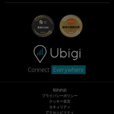
Ubigi.com
Maserati向けUbigi
ディストリビュータープログラム
UbiClub｜ロイヤルティプログラム
始めましょう
Fiat向けUbigi
お友達紹介プログラム
トラブルシューティング
採用情報
ヘルプセンター
お問い合わせ先
契約約款
プライバシーポリシー
クッキー宣言
セキュリティ
アクセシビリティ