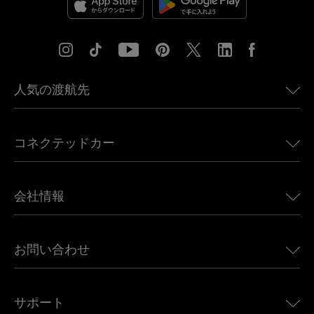
人気の渡航先
アメリカ向けeSIM
コネクテッドカー
ヨーロッパ向けeSIM
日本向けeSIM
BMW向けUbigi
カナダ向けeSIM
会社情報
Land Rover向けUbigi
ブラジル向けeSIM
Alfa Romeo向けUbigi
タイ向けeSIM
Ubigiについて
Jeep向けUbigi
お問い合わせ
アフリカ向けeSIM
Ubigi関連プレス
Jaguar向けUbigi
すべての目的地を見る
モバイル ネットワーク パートナー
Toyota向けUbigi
従業員をつなぐ
Ubigiアプリ
サポート
Mini向けUbigi
アフェリエイトプログラム