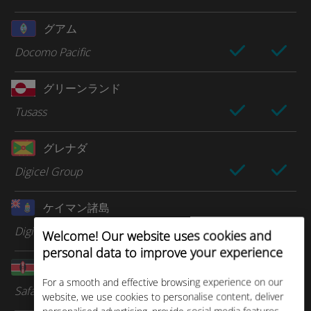
グアム
Docomo Pacific
グリーンランド
Tusass
グレナダ
Digicel Group
ケイマン諸島
Digicel Group
Welcome! Our website uses cookies and
personal data to improve your experience
ケニア
For a smooth and effective browsing experience on our
Safaricom
website, we use cookies to personalise content, deliver