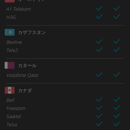
A1 Telekom
H3G
カザフスタン
Beeline
Tele2
カタール
Vodafone Qatar
カナダ
Bell
Freedom
Sasktel
Telus