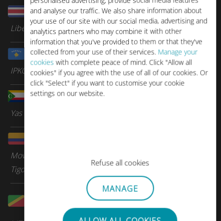
personalised advertising, provide social media features
and analyse our traffic. We also share information about
コスタリカ
your use of our site with our social media, advertising and
Liberty
analytics partners who may combine it with other
information that you've provided to them or that they've
collected from your use of their services.
Manage your
コソボ
cookies
with complete peace of mind. Click "Allow all
IPKO Kosovo
cookies" if you agree with the use of all of our cookies. Or
click "Select" if you want to customise your cookie
settings on our website.
コモロ
Yas
コロンビア
Movistar
Refuse all cookies
Tigo
MANAGE
コンゴ共和国(ブラザ
ビル)
ALLOW ALL COOKIES