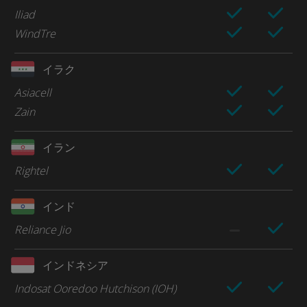
Iliad
WindTre
イラク
Asiacell
Zain
イラン
Rightel
インド
Reliance Jio
インドネシア
Indosat Ooredoo Hutchison (IOH)