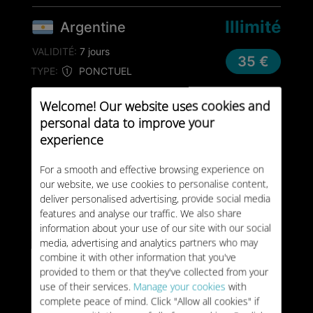
Illimité
Argentine
VALIDITÉ:
7 jours
35 €
TYPE:
PONCTUEL
Welcome! Our website uses cookies and
25 Go
Argentine
personal data to improve your
VALIDITÉ:
30 jours
experience
44 €
TYPE:
PONCTUEL
For a smooth and effective browsing experience on
our website, we use cookies to personalise content,
Illimité
Argentine
deliver personalised advertising, provide social media
features and analyse our traffic. We also share
VALIDITÉ:
30 jours
78 €
information about your use of our site with our social
TYPE:
PONCTUEL
media, advertising and analytics partners who may
combine it with other information that you've
1 Go
Arménie
provided to them or that they've collected from your
use of their services.
Manage your cookies
with
VALIDITÉ:
7 jours
complete peace of mind. Click "Allow all cookies" if
8 €