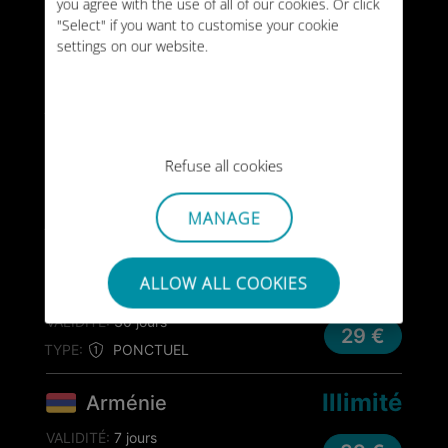
TYPE:
PONCTUEL
you agree with the use of all of our cookies. Or click
"Select" if you want to customise your cookie
settings on our website.
3 Go
Arménie
VALIDITÉ:
15 jours
16 €
TYPE:
PONCTUEL
Refuse all cookies
10 Go
Arménie
VALIDITÉ:
7 jours
MANAGE
26 €
TYPE:
PONCTUEL
10 Go
ALLOW ALL COOKIES
Arménie
VALIDITÉ:
30 jours
29 €
TYPE:
PONCTUEL
Illimité
Arménie
VALIDITÉ:
7 jours