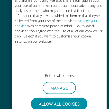
and analyse our traffic. We also share information about
your use of our site with our social media, advertising and
analytics partners who may combine it with other
information that you've provided to them or that they've
collected from your use of their services.
Manage your
cookies
with complete peace of mind. Click "Allow all
cookies" if you agree with the use of all of our cookies. Or
간편한 충전
click "Select" if you want to customise your cookie
Wi-Fi나 남은 데이터가 없어도 Ubigi
settings on our website.
앱을 통해 어디서나 사용 가능
Refuse all cookies
간편한
MANAGE
기존 SIM 카드를 제거할 필요가 없습
니다.
ALLOW ALL COOKIES