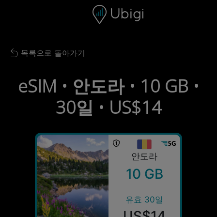
Skip to content
콘텐츠
내비게이션 바
하단
목록으로 돌아가기
Back to list
eSIM • 안도라 • 10 GB •
30일 • US$14
안도라
10 GB
유효 30일
US$14