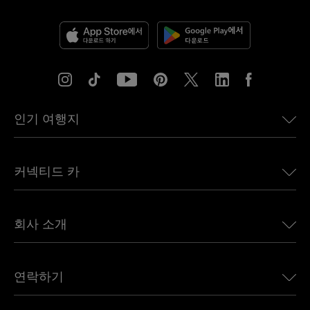
인기 여행지
미국용 eSIM
커넥티드 카
유럽용 eSIM
일본용 eSIM
BMW용 Ubigi
캐나다용 eSIM
회사 소개
Land Rover용 Ubigi
브라질용 eSIM
Alfa Romeo용 Ubigi
태국용 eSIM
우리의 이야기
Jeep용 Ubigi
연락하기
아프리카용 eSIM
언론에 소개된 Ubigi
Jaguar용 Ubigi
모든 목적지 보기
Ubigi 네트워크 파트너