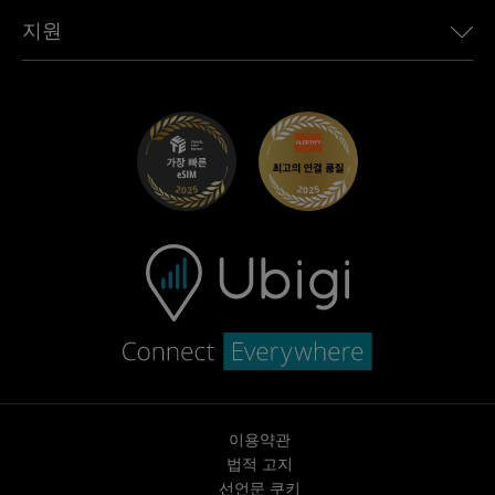
Toyota용 Ubigi
직원 연결
Ubigi 앱
지원
Mini용 Ubigi
제휴 프로그램
Ubigi.com
Maserati용 Ubigi
총판 프로그램
UbiClub – 멤버십 프로그램
시작하기
Fiat용 Ubigi
친구 프로그램 추천
문제 해결
경력 기회
고객 센터
지원팀에 문의
이용약관
법적 고지
선언문 쿠키