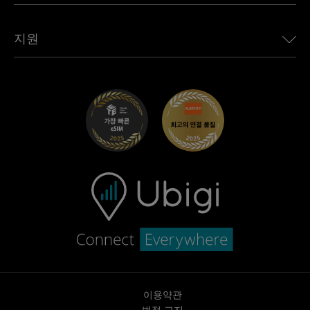
모든 목적지 보기
Ubigi 네트워크 파트너
Toyota용 Ubigi
직원 연결
Ubigi 앱
지원
Mini용 Ubigi
제휴 프로그램
Ubigi.com
Maserati용 Ubigi
총판 프로그램
UbiClub – 멤버십 프로그램
시작하기
Fiat용 Ubigi
친구 프로그램 추천
문제 해결
경력 기회
고객 센터
지원팀에 문의
이용약관
법적 고지