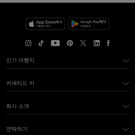
인기 여행지
미국용 eSIM
커넥티드 카
유럽용 eSIM
일본용 eSIM
BMW용 Ubigi
캐나다용 eSIM
회사 소개
Land Rover용 Ubigi
브라질용 eSIM
Alfa Romeo용 Ubigi
태국용 eSIM
우리의 이야기
Jeep용 Ubigi
연락하기
아프리카용 eSIM
언론에 소개된 Ubigi
Jaguar용 Ubigi