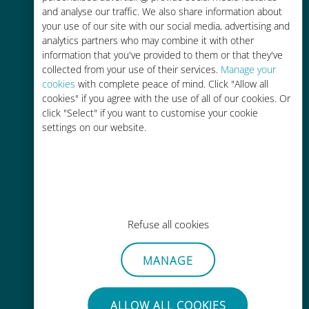
and analyse our traffic. We also share information about
90% 저렴합니다.
your use of our site with our social media, advertising and
analytics partners who may combine it with other
information that you've provided to them or that they've
collected from your use of their services.
Manage your
cookies
with complete peace of mind. Click "Allow all
cookies" if you agree with the use of all of our cookies. Or
간편한 충전
click "Select" if you want to customise your cookie
settings on our website.
Wi-Fi나 남은 데이터가 없어도 Ubigi
앱을 통해 어디서나 사용 가능
Refuse all cookies
간편한
MANAGE
기존 SIM 카드를 제거할 필요가 없습
니다.
ALLOW ALL COOKIES