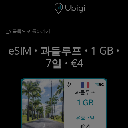
Skip to content
콘텐츠
내비게이션 바
하단
목록으로 돌아가기
Back to list
eSIM • 과들루프 • 1 GB •
7일 • €4
과들루프
1 GB
유효 7일
€4