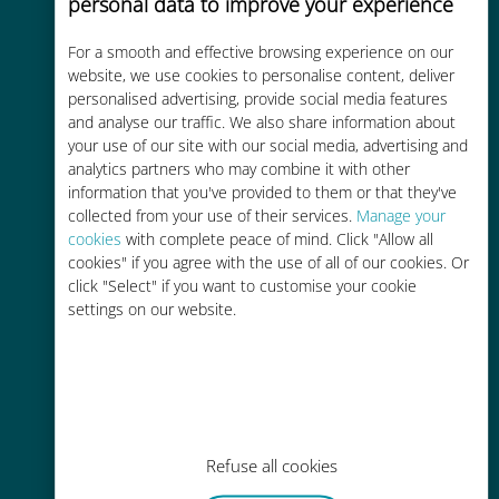
personal data to improve your experience
For a smooth and effective browsing experience on our
website, we use cookies to personalise content, deliver
personalised advertising, provide social media features
and analyse our traffic. We also share information about
비용 효율적
your use of our site with our social media, advertising and
analytics partners who may combine it with other
기존 통신사 로밍 요금보다 최대
information that you've provided to them or that they've
90% 저렴합니다.
collected from your use of their services.
Manage your
cookies
with complete peace of mind. Click "Allow all
cookies" if you agree with the use of all of our cookies. Or
click "Select" if you want to customise your cookie
settings on our website.
간편한 충전
Wi-Fi나 남은 데이터가 없어도 Ubigi
앱을 통해 어디서나 사용 가능
Refuse all cookies