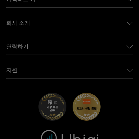
유럽용 eSIM
일본용 eSIM
BMW용 Ubigi
캐나다용 eSIM
회사 소개
Land Rover용 Ubigi
브라질용 eSIM
Alfa Romeo용 Ubigi
태국용 eSIM
우리의 이야기
Jeep용 Ubigi
연락하기
아프리카용 eSIM
언론에 소개된 Ubigi
Jaguar용 Ubigi
모든 목적지 보기
Ubigi 네트워크 파트너
Toyota용 Ubigi
직원 연결
Ubigi 앱
지원
Mini용 Ubigi
제휴 프로그램
Ubigi.com
Maserati용 Ubigi
총판 프로그램
UbiClub – 멤버십 프로그램
시작하기
Fiat용 Ubigi
친구 프로그램 추천
문제 해결
경력 기회
고객 센터
지원팀에 문의