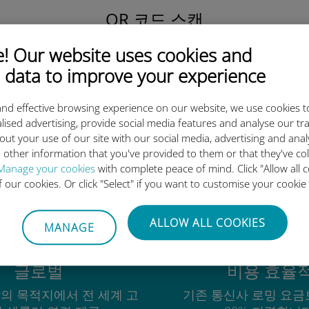
QR 코드 스캔
을 클릭해 데이터 요금제를 활성화하고
 Our website uses cookies and
유비기 eSIM을 설치하세요.
간단합니다!
 data to improve your experience
nd effective browsing experience on our website, we use cookies t
lised advertising, provide social media features and analyse our tra
out your use of our site with our social media, advertising and ana
 other information that you've provided to them or that they've co
유비기 국제 eSIM이 우수한 이
Manage your cookies
with complete peace of mind. Click "Allow all c
of our cookies. Or click "Select" if you want to customise your cookie
ALLOW ALL COOKIES
MANAGE
글로벌
비용 효율
상의 목적지에서 전 세계 고
기존 통신사 로밍 요금