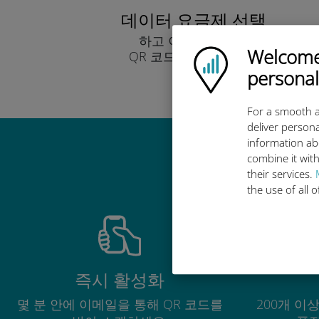
데이터 요금제 선택
하고 이메일을 통해
Welcome!
Ubigi logo
QR 코드로 받아보세요.
빨리!
personal
For a smooth a
deliver persona
information ab
combine it with
their services.
the use of all 
즉시 활성화
몇 분 안에 이메일을 통해 QR 코드를
200개 이