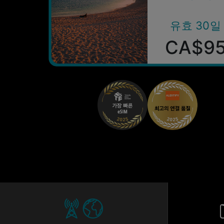
유효 30일
CA$9