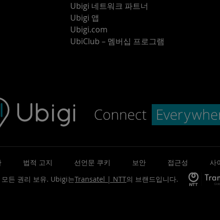
Ubigi 네트워크 파트너
Ubigi 앱
Ubigi.com
UbiClub – 멤버십 프로그램
관
법적 고지
선언문 쿠키
보안
접근성
사
©. 모든 권리 보유.
Ubigi는
Transatel | NTT
의 브랜드입니다.