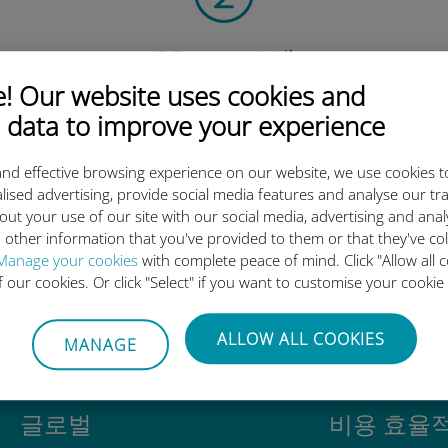
QR 코드 스캔
을 클릭해 데이터 요금제를 활성화하고
 Our website uses cookies and
유비기 eSIM을 설치하세요.
간단합니다!
 data to improve your experience
nd effective browsing experience on our website, we use cookies t
lised advertising, provide social media features and analyse our tra
out your use of our site with our social media, advertising and ana
 other information that you've provided to them or that they've co
유비기 국제 eSIM이 우수한 이
Manage your cookies
with complete peace of mind. Click "Allow all c
of our cookies. Or click "Select" if you want to customise your cookie
ALLOW ALL COOKIES
MANAGE
글로벌
비용 효율