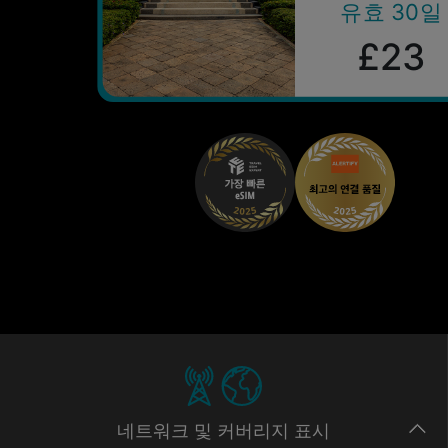
유효 30일
£23
네트워크
및 커버리지
표시