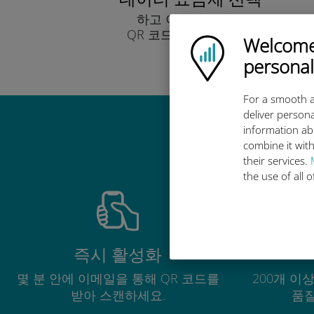
하고 이메일을 통해
QR 코드로 받아보세요.
Welcome!
Ubigi logo
빨리!
personal
For a smooth a
deliver persona
information ab
combine it with
their services.
the use of all 
즉시 활성화
몇 분 안에 이메일을 통해 QR 코드를
200개 이
받아 스캔하세요.
품질