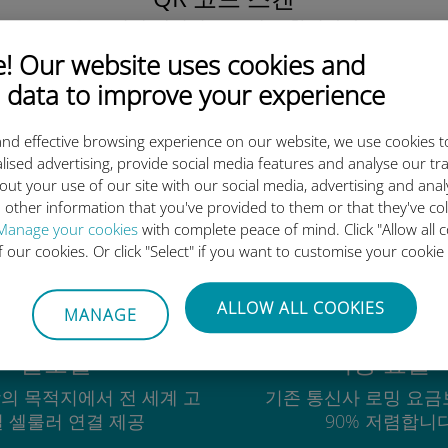
을 클릭해 데이터 요금제를 활성화하고
유비기 eSIM을 설치하세요.
간단합니다!
 Our website uses cookies and
 data to improve your experience
nd effective browsing experience on our website, we use cookies t
lised advertising, provide social media features and analyse our tra
out your use of our site with our social media, advertising and ana
유비기 국제 eSIM이 우수한 이
 other information that you've provided to them or that they've co
Manage your cookies
with complete peace of mind. Click "Allow all c
of our cookies. Or click "Select" if you want to customise your cookie
ALLOW ALL COOKIES
MANAGE
글로벌
비용 효율
상의 목적지에서 전 세계 고
기존 통신사 로밍 요금
 셀룰러 연결 제공
90% 저렴합니다