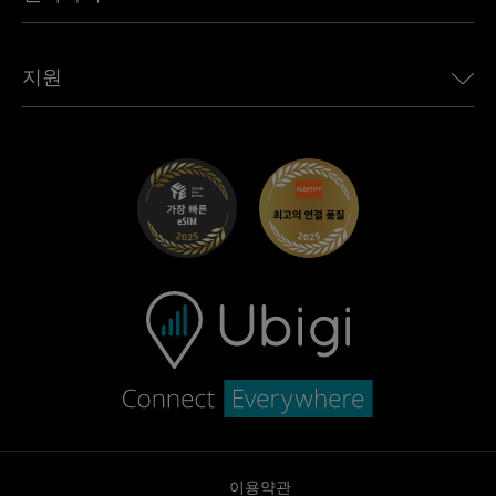
Jaguar용 Ubigi
모든 목적지 보기
Ubigi 네트워크 파트너
Toyota용 Ubigi
직원 연결
Ubigi 앱
지원
Mini용 Ubigi
제휴 프로그램
Ubigi.com
Maserati용 Ubigi
총판 프로그램
UbiClub – 멤버십 프로그램
시작하기
Fiat용 Ubigi
친구 프로그램 추천
문제 해결
경력 기회
고객 센터
지원팀에 문의
이용약관