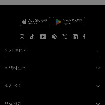
인기 여행지
미국용 eSIM
커넥티드 카
유럽용 eSIM
일본용 eSIM
BMW용 Ubigi
캐나다용 eSIM
회사 소개
Land Rover용 Ubigi
브라질용 eSIM
Alfa Romeo용 Ubigi
태국용 eSIM
우리의 이야기
Jeep용 Ubigi
연락하기
아프리카용 eSIM
언론에 소개된 Ubigi