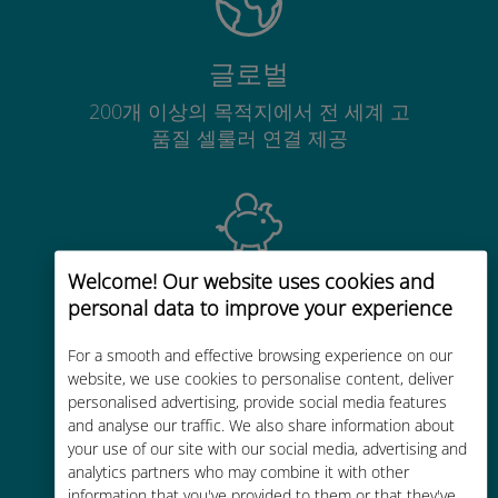
글로벌
200개 이상의 목적지에서 전 세계 고
품질 셀룰러 연결 제공
Welcome! Our website uses cookies and
비용 효율적
personal data to improve your experience
기존 통신사 로밍 요금보다 최대
90% 저렴합니다.
For a smooth and effective browsing experience on our
website, we use cookies to personalise content, deliver
personalised advertising, provide social media features
and analyse our traffic. We also share information about
your use of our site with our social media, advertising and
analytics partners who may combine it with other
information that you've provided to them or that they've