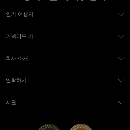
인기 여행지
미국용 eSIM
커넥티드 카
유럽용 eSIM
일본용 eSIM
BMW용 Ubigi
캐나다용 eSIM
회사 소개
Land Rover용 Ubigi
브라질용 eSIM
Alfa Romeo용 Ubigi
태국용 eSIM
우리의 이야기
Jeep용 Ubigi
연락하기
아프리카용 eSIM
언론에 소개된 Ubigi
Jaguar용 Ubigi
모든 목적지 보기
Ubigi 네트워크 파트너
Toyota용 Ubigi
직원 연결
Ubigi 앱
지원
Mini용 Ubigi
제휴 프로그램
Ubigi.com
Maserati용 Ubigi
총판 프로그램
UbiClub – 멤버십 프로그램
시작하기
Fiat용 Ubigi
친구 프로그램 추천
문제 해결
경력 기회