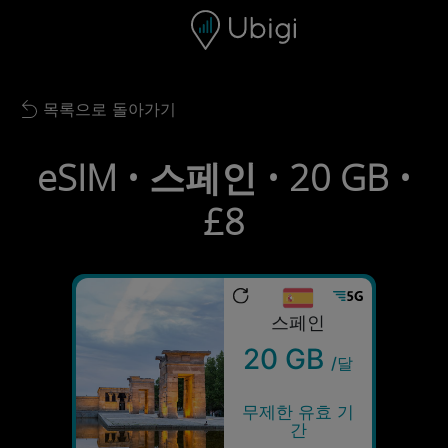
Skip to content
콘텐츠
내비게이션 바
하단
목록으로 돌아가기
Back to list
eSIM • 스페인 • 20 GB •
£8
스페인
20 GB
/달
무제한 유효 기
간