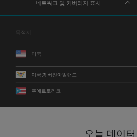
네트워크
및 커버리지
표시
목적지
미국
미국령 버진아일랜드
푸에르토리코
오늘 데이터