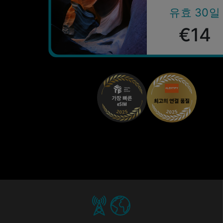
유효 30일
€14