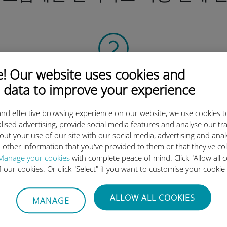
 Our website uses cookies and
QR 코드 스캔
 data to improve your experience
을 클릭해 데이터 요금제를 활성화하고
유비기 eSIM을 설치하세요.
간단합니다!
nd effective browsing experience on our website, we use cookies t
lised advertising, provide social media features and analyse our tra
out your use of our site with our social media, advertising and ana
 other information that you've provided to them or that they've co
Manage your cookies
with complete peace of mind. Click "Allow all c
of our cookies. Or click "Select" if you want to customise your cookie
유비기 국제 eSIM이 우수한 이
ALLOW ALL COOKIES
MANAGE