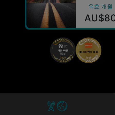
유효 개월
AU$8