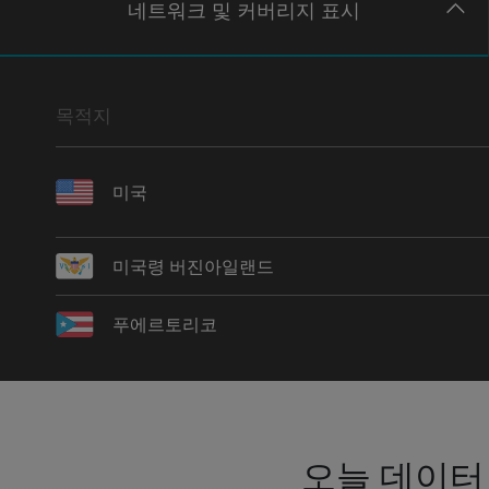
네트워크
및 커버리지
표시
목적지
미국
미국령 버진아일랜드
푸에르토리코
오늘 데이터