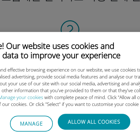
 Our website uses cookies and
QR 코드 스캔
 data to improve your experience
을 클릭해 데이터 요금제를 활성화하고
유비기 eSIM을 설치하세요.
간단합니다!
nd effective browsing experience on our website, we use cookies t
lised advertising, provide social media features and analyse our tra
out your use of our site with our social media, advertising and ana
 other information that you've provided to them or that they've co
Manage your cookies
with complete peace of mind. Click "Allow all c
of our cookies. Or click "Select" if you want to customise your cookie
유비기 국제 eSIM이 우수한 이
ALLOW ALL COOKIES
MANAGE