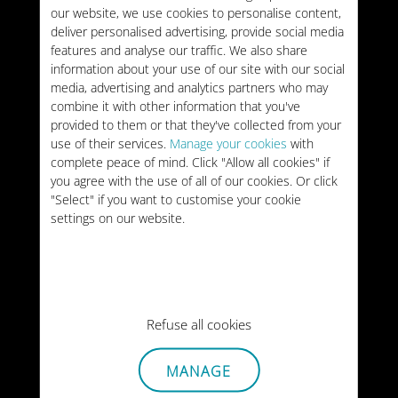
our website, we use cookies to personalise content,
deliver personalised advertising, provide social media
features and analyse our traffic. We also share
information about your use of our site with our social
Ubigi vs Holafly:
media, advertising and analytics partners who may
combine it with other information that you've
welke eSIM moet je
provided to them or that they've collected from your
use of their services.
Manage your cookies
with
kiezen voor je reis?
complete peace of mind. Click "Allow all cookies" if
you agree with the use of all of our cookies. Or click
"Select" if you want to customise your cookie
settings on our website.
20/07/2026
Refuse all cookies
MANAGE