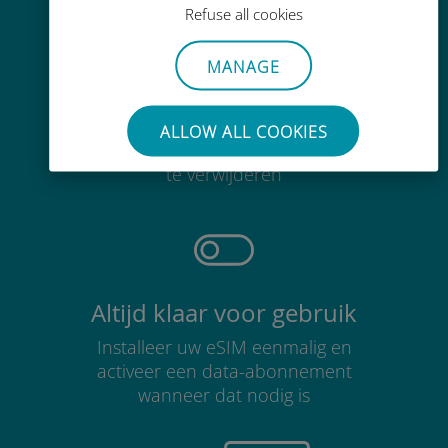
Refuse all cookies
MANAGE
Moeiteloos
ALLOW ALL COOKIES
Je hoeft je bestaande simkaart niet
te verwijderen
Altijd klaar voor gebruik
Installeer uw eSIM eenmalig en
activeer een data-abonnement
wanneer dat nodig is