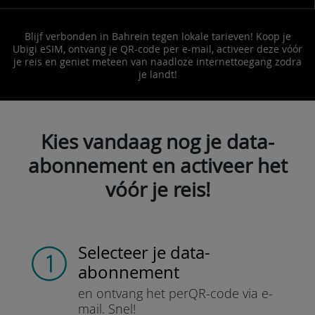
Blijf verbonden in Bahrein tegen lokale tarieven! Koop je
Ubigi eSIM, ontvang je QR-code per e-mail, activeer deze vóór
je reis en geniet meteen van naadloze internettoegang zodra
je landt!
Kies vandaag nog je data-
abonnement en activeer het
vóór je reis!
Selecteer je data-
abonnement
en ontvang het per
QR-code via e-
mail.
Snel!