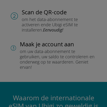
Scan de QR-code
om het data-abonnement te
activeren en
de Ubigi eSIM te
installeren.
Eenvoudig!
Maak je account aan
om uw data-abonnement te
gebruiken, uw saldo te controleren en
onderweg op te waarderen.
Geniet
ervan!
Waarom de internationale
eSIM van Ubigi zo geweldig is