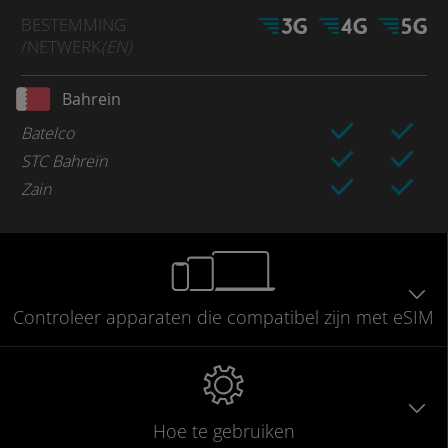
BESTEMMING
/NETWERK
(EN)
Bahrein
Batelco
STC Bahreïn
Zain
Controleer
apparaten die compatibel
zijn met eSIM
Hoe te gebruiken