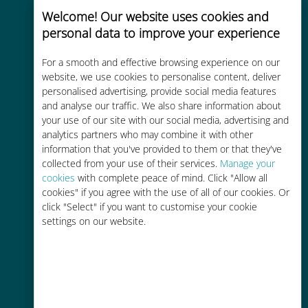
meer dan 200 bestemmingen
Welcome! Our website uses cookies and
personal data to improve your experience
For a smooth and effective browsing experience on our
website, we use cookies to personalise content, deliver
personalised advertising, provide social media features
Kosteneffectief
and analyse our traffic. We also share information about
your use of our site with our social media, advertising and
Tot 90% goedkoper dan
analytics partners who may combine it with other
roamingkosten bij je huidige
information that you've provided to them or that they've
provider
collected from your use of their services.
Manage your
cookies
with complete peace of mind. Click "Allow all
cookies" if you agree with the use of all of our cookies. Or
click "Select" if you want to customise your cookie
settings on our website.
Gemakkelijk bijvullen
Overal via de Ubigi app, zelfs
zonder Wi-Fi of resterende data