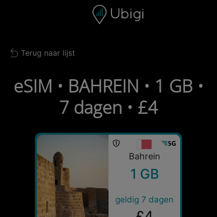
Skip to content
Inhoud
Navigatiebalk
Voettekst
Terug naar lijst
Back to list
eSIM • BAHREIN • 1 GB •
7 dagen • £4
Bahrein
1 GB
geldig 7 dagen
£4