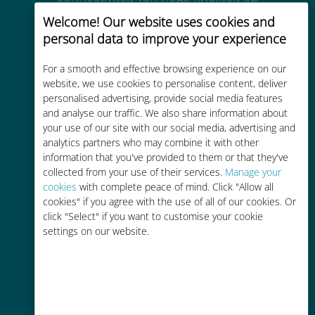
meer dan 200 bestemmingen
Welcome! Our website uses cookies and
personal data to improve your experience
For a smooth and effective browsing experience on our
website, we use cookies to personalise content, deliver
personalised advertising, provide social media features
Kosteneffectief
and analyse our traffic. We also share information about
your use of our site with our social media, advertising and
Tot 90% goedkoper dan
analytics partners who may combine it with other
roamingkosten bij je huidige
information that you've provided to them or that they've
provider
collected from your use of their services.
Manage your
cookies
with complete peace of mind. Click "Allow all
cookies" if you agree with the use of all of our cookies. Or
click "Select" if you want to customise your cookie
settings on our website.
Gemakkelijk bijvullen
Overal via de Ubigi app, zelfs
zonder Wi-Fi of resterende data