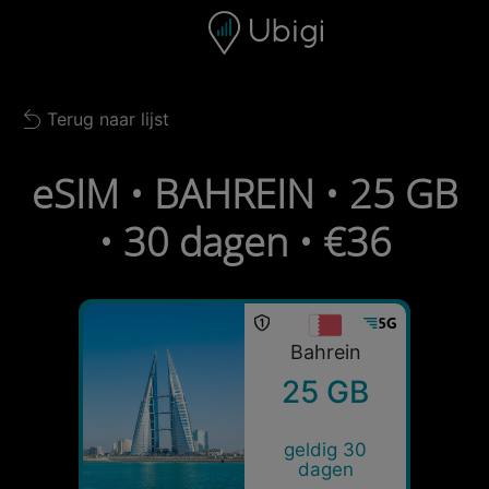
Skip to content
Inhoud
Navigatiebalk
Voettekst
Terug naar lijst
Back to list
eSIM • BAHREIN • 25 GB
• 30 dagen • €36
Bahrein
25 GB
geldig 30
dagen