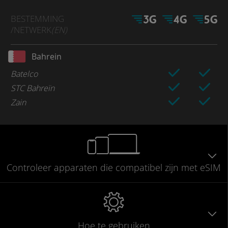
BESTEMMING
/NETWERK
(EN)
Bahrein
Batelco
STC Bahreïn
Zain
Controleer
apparaten die compatibel
zijn met eSIM
Hoe te gebruiken