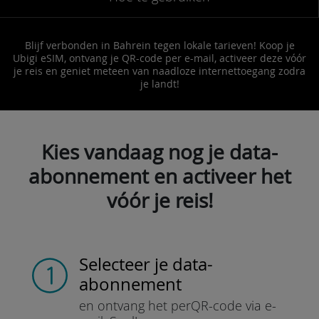
Blijf verbonden in Bahrein tegen lokale tarieven! Koop je
Ubigi eSIM, ontvang je QR-code per e-mail, activeer deze vóór
je reis en geniet meteen van naadloze internettoegang zodra
je landt!
Kies vandaag nog je data-
abonnement en activeer het
vóór je reis!
Selecteer je data-
abonnement
en ontvang het per
QR-code via e-