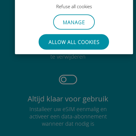
Refuse all cookies
MANAGE
Moeiteloos
ALLOW ALL COOKIES
Je hoeft je bestaande simkaart niet
te verwijderen
Altijd klaar voor gebruik
Installeer uw eSIM eenmalig en
activeer een data-abonnement
wanneer dat nodig is