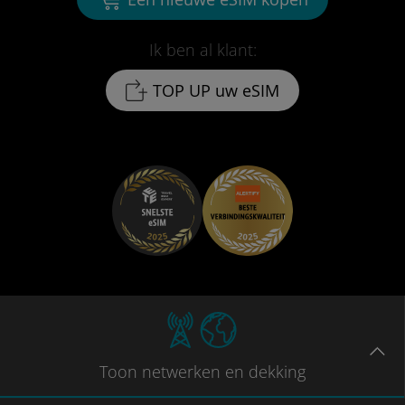
Ik ben al klant:
TOP UP uw eSIM
Toon
netwerken en dekking