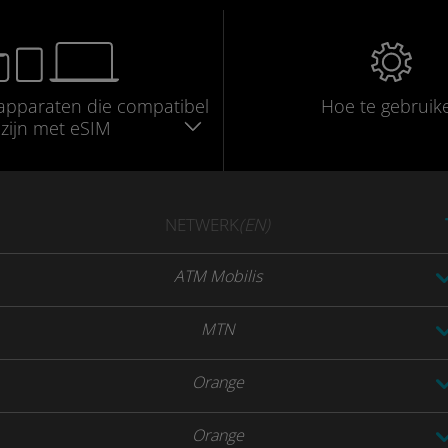
apparaten die compatibel
Hoe te gebruik
zijn met eSIM
NETWERK
(EN)
ATM Mobilis
MTN
Orange
Orange