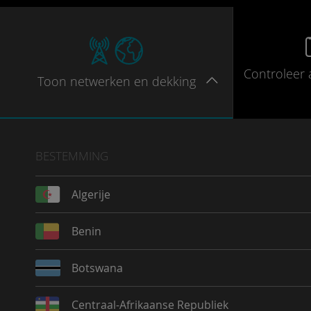
Controleer
Toon
netwerken en dekking
BESTEMMING
Algerije
Benin
Botswana
Centraal-Afrikaanse Republiek