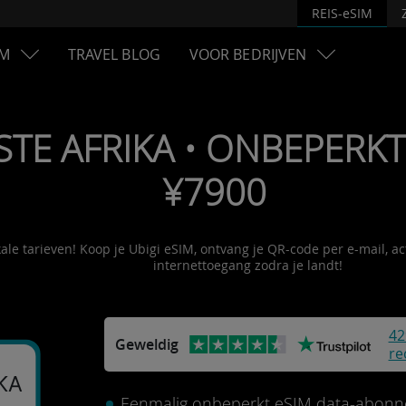
REIS-eSIM
M
TRAVEL BLOG
VOOR BEDRIJVEN
STE AFRIKA • ONBEPERKT 
¥7900
kale tarieven! Koop je Ubigi eSIM, ontvang je QR-code per e-mail, a
internettoegang zodra je landt!
42
Geweldig
re
KA
Eenmalig onbeperkt eSIM data-abonn