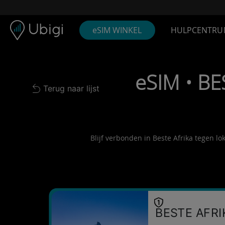
Skip to content
Inhoud
Navigatiebalk
Voettekst
eSIM WINKEL
HULPCENTRU
eSIM • BE
Terug naar lijst
Back to list
Blijf verbonden in Beste Afrika tegen lo
BESTE AFRI