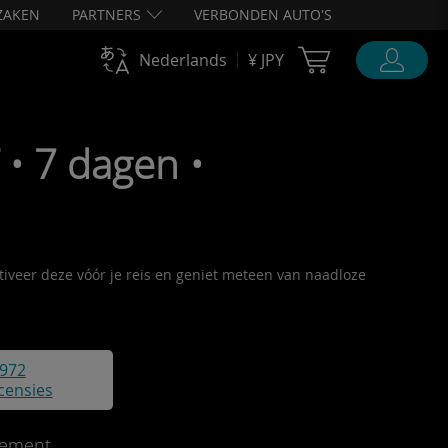
ZAKEN
PARTNERS
VERBONDEN AUTO'S
Cart Ubigi
Nederlands
¥ JPY
• 7 dagen •
ctiveer deze vóór je reis en geniet meteen van naadloze
972
censies
ement.