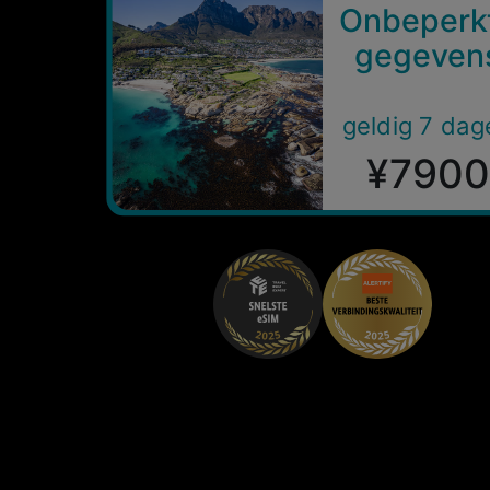
Onbeperk
gegeven
geldig 7 dag
¥7900