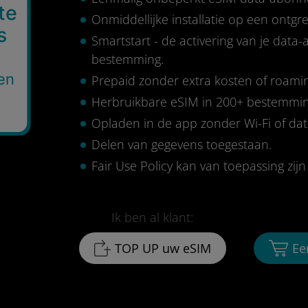
te
Onmiddellijke installatie op een ontg
s
Smartstart - de activering van je data
bestemming.
en
Prepaid zonder extra kosten of roami
Herbruikbare eSIM in 200+ bestemmi
Opladen in de app zonder Wi-Fi of da
Delen van gegevens toegestaan.
Fair Use Policy kan van toepassing zijn 
Ik ben al klant:
TOP UP uw eSIM
Ee