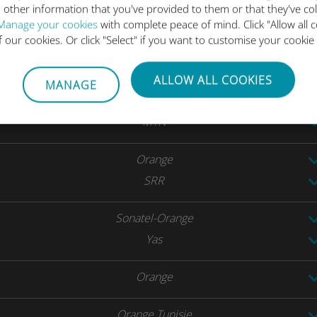
SFR
 other information that you've provided to them or that they've co
Manage your cookies
with complete peace of mind. Click "Allow all c
of our cookies. Or click "Select" if you want to customise your cookie
MTN
ALLOW ALL COOKIES
MTN
MANAGE
MTN
Orange
SRR
Sonatel-Orange
Yas
Orange
Orange Tunisie