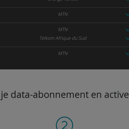
MTN
MTN
Telkom Afrique du Sud
MTN
je data-abonnement en activeer