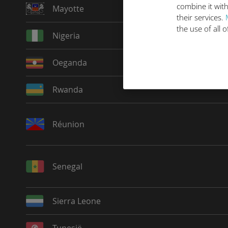
combine it with
Mayotte
their services.
the use of all 
Nigeria
Oeganda
Rwanda
Réunion
Senegal
Sierra Leone