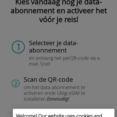
Kies vandaag nog je data-
abonnement en activeer het
vóór je reis!
Selecteer je data-
abonnement
en ontvang het per
QR-code via e-
mail.
Snel!
Scan de QR-code
om het data-abonnement te
activeren en
de Ubigi eSIM te
installeren.
Eenvoudig!
Maak je account aan
Welcome! Our website uses cookies and