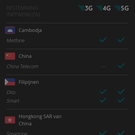
BESTEMMING
/NETWERK
(EN)
Cambodja
Metfone
China
China Telecom
Filipijnen
Dito
Smart
Hongkong SAR van
China
Smartone