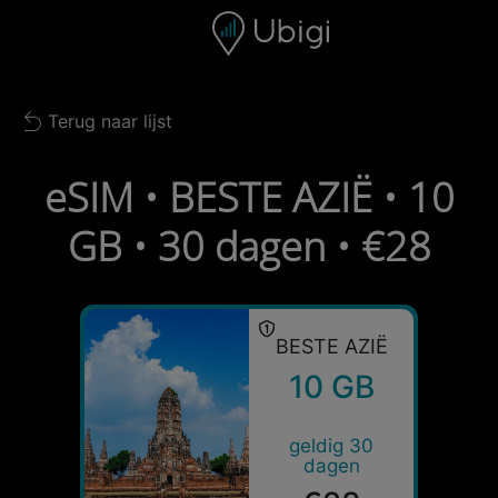
Skip to content
Inhoud
Navigatiebalk
Voettekst
Terug naar lijst
Back to list
eSIM • BESTE AZIË • 10
GB • 30 dagen • €28
BESTE AZIË
10 GB
geldig 30
dagen