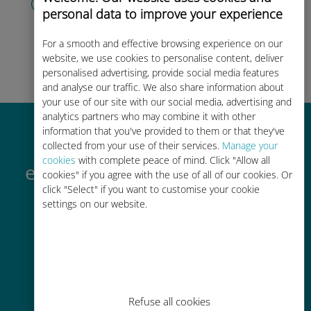
personal data to improve your experience
om uw data-abonnement te
gebruiken, uw saldo te controleren en
onderweg op te waarderen.
Geniet
For a smooth and effective browsing experience on our
website, we use cookies to personalise content, deliver
ervan!
personalised advertising, provide social media features
and analyse our traffic. We also share information about
your use of our site with our social media, advertising and
analytics partners who may combine it with other
information that you've provided to them or that they've
Waarom de internationale
collected from your use of their services.
Manage your
cookies
with complete peace of mind. Click "Allow all
eSIM van Ubigi zo geweldig is
cookies" if you agree with the use of all of our cookies. Or
click "Select" if you want to customise your cookie
settings on our website.
Directe activering
Refuse all cookies
Ontvang binnen enkele minuten