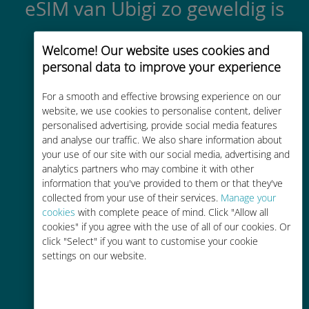
eSIM van Ubigi zo geweldig is
Welcome! Our website uses cookies and
personal data to improve your experience
For a smooth and effective browsing experience on our
website, we use cookies to personalise content, deliver
Directe activering
personalised advertising, provide social media features
Ontvang binnen enkele minuten
and analyse our traffic. We also share information about
your use of our site with our social media, advertising and
een QR-code via e-mail en scan
analytics partners who may combine it with other
deze
information that you've provided to them or that they've
collected from your use of their services.
Manage your
cookies
with complete peace of mind. Click "Allow all
cookies" if you agree with the use of all of our cookies. Or
click "Select" if you want to customise your cookie
settings on our website.
Wereldwijd
Wereldwijde cellulaire
connectiviteit van hoge kwaliteit op