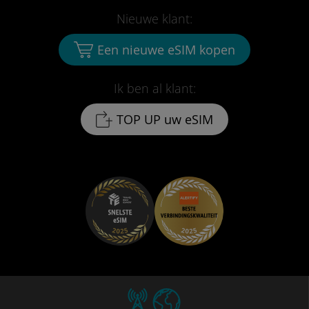
Nieuwe klant:
Een nieuwe eSIM kopen
Ik ben al klant:
TOP UP uw eSIM