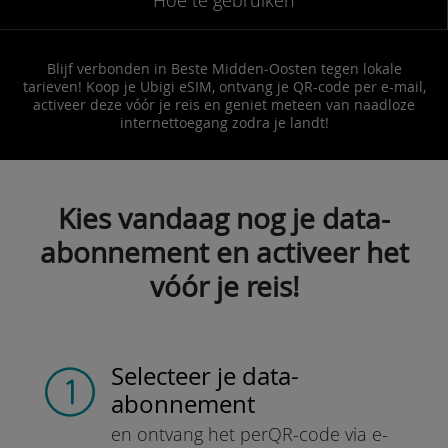
Blijf verbonden in Beste Midden-Oosten tegen lokale
tarieven! Koop je Ubigi eSIM, ontvang je QR-code per e-mail,
activeer deze vóór je reis en geniet meteen van naadloze
internettoegang zodra je landt!
Kies vandaag nog je data-
abonnement en activeer het
vóór je reis!
Selecteer je data-
abonnement
en ontvang het per
QR-code via e-