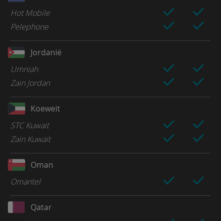
Hot Mobile
Pelephone
Jordanië
Umniah
Zain Jordan
Koeweit
STC Kuwait
Zain Kuwait
Oman
Omantel
Qatar