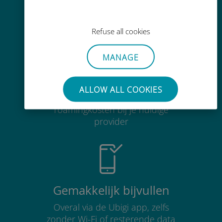
meer dan 200 bestemmingen
Refuse all cookies
MANAGE
Kosteneffectief
ALLOW ALL COOKIES
Tot 90% goedkoper dan
roamingkosten bij je huidige
provider
Gemakkelijk bijvullen
Overal via de Ubigi app, zelfs
zonder Wi-Fi of resterende data