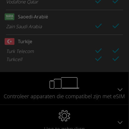
Vodafone Qatar
Saoedi-Arabië
Zain Saudi Arabia
Turkije
Turk Telecom
Turkcell
Controleer
apparaten die compatibel
zijn met eSIM
Hoe te gebruiken