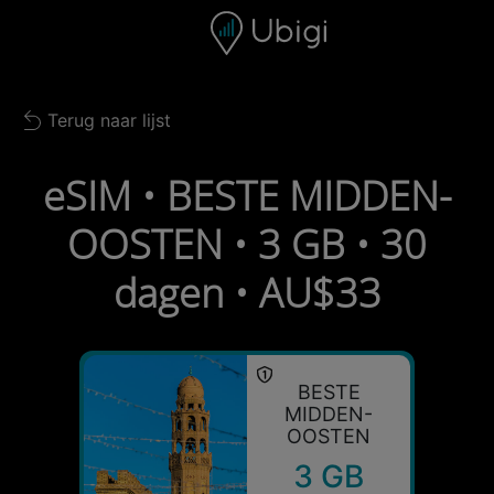
Skip to content
Inhoud
Navigatiebalk
Voettekst
Terug naar lijst
Back to list
eSIM • BESTE MIDDEN-
OOSTEN • 3 GB • 30
dagen • AU$33
BESTE
MIDDEN-
OOSTEN
3 GB