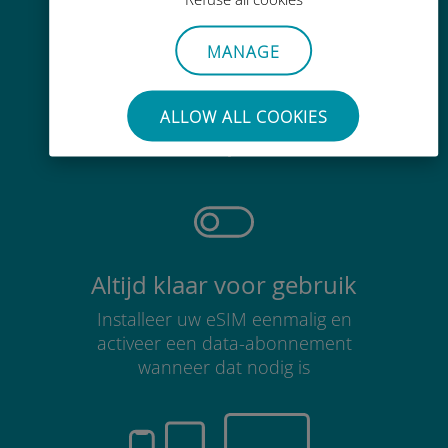
MANAGE
Moeiteloos
ALLOW ALL COOKIES
Je hoeft je bestaande simkaart niet
te verwijderen
Altijd klaar voor gebruik
Installeer uw eSIM eenmalig en
activeer een data-abonnement
wanneer dat nodig is