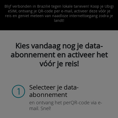
Blijf verbonden in Brazilië tegen lokale tarieven! Koop je Ubigi
eSIM, ontvang je QR-code per e-mail, activeer deze vóór je
reis en geniet meteen van naadloze internettoegang zodra je
landt!
Kies vandaag nog je data-
abonnement en activeer het
vóór je reis!
Selecteer je data-
abonnement
en ontvang het per
QR-code via e-
mail.
Snel!