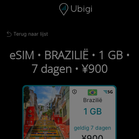
Skip to content
Inhoud
Navigatiebalk
Voettekst
Terug naar lijst
Back to list
eSIM • BRAZILIË • 1 GB •
7 dagen • ¥900
Brazilië
1 GB
geldig 7 dagen
¥900