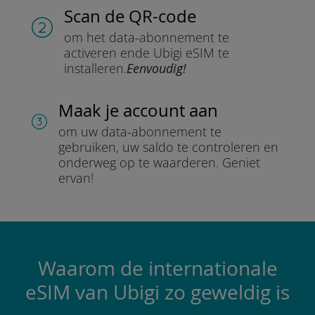
Scan de QR-code
om het data-abonnement te
activeren en
de Ubigi eSIM te
installeren.
Eenvoudig!
Maak je account aan
om uw data-abonnement te
gebruiken, uw saldo te controleren en
onderweg op te waarderen.
Geniet
ervan!
Waarom de internationale
eSIM van Ubigi zo geweldig is