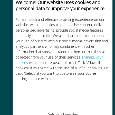
Welcome! Our website uses cookies and
personal data to improve your experience
For a smooth and effective browsing experience on our
website, we use cookies to personalise content, deliver
Kosteneffectief
personalised advertising, provide social media features
and analyse our traffic. We also share information about
Tot 90% goedkoper dan
your use of our site with our social media, advertising and
roamingkosten bij je huidige
analytics partners who may combine it with other
provider
information that you've provided to them or that they've
collected from your use of their services.
Manage your
cookies
with complete peace of mind. Click "Allow all
cookies" if you agree with the use of all of our cookies. Or
click "Select" if you want to customise your cookie
settings on our website.
Gemakkelijk bijvullen
Overal via de Ubigi app, zelfs
zonder Wi-Fi of resterende data
Refuse all cookies