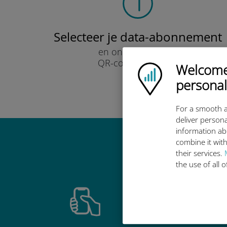
Selecteer je data-abonnement
en ontvang het per
QR-code via e-mail.
Welcome!
Ubigi logo
Snel!
personal
For a smooth a
deliver persona
information ab
combine it with
Waarom de in
their services.
the use of all 