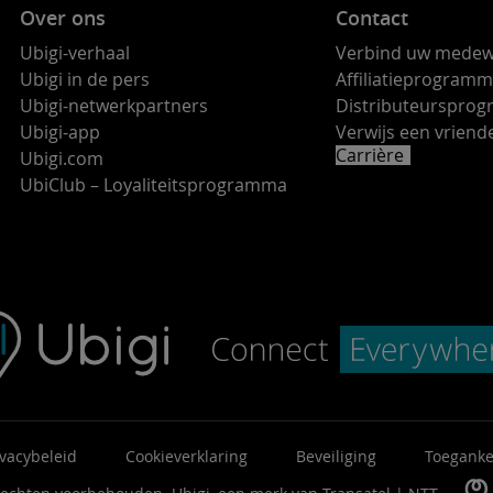
Over ons
Contact
Ubigi-verhaal
Verbind uw medew
Ubigi in de pers
Affiliatieprogram
Ubigi-netwerkpartners
Distributeurspro
Ubigi-app
Verwijs een vrie
Carrière
Ubigi.com
UbiClub – Loyaliteitsprogramma
ivacybeleid
Cookieverklaring
Beveiliging
Toeganke