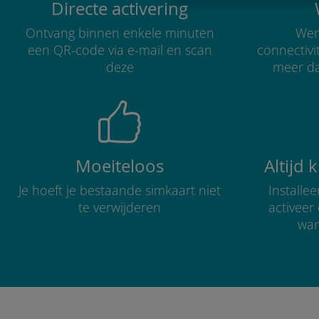
Directe activering
Ontvang binnen enkele minuten
Were
een QR-code via e-mail en scan
connectivi
deze
meer d
Moeiteloos
Altijd 
Je hoeft je bestaande simkaart niet
Installe
te verwijderen
activee
wan