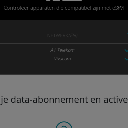
Controleer
apparaten die compatibel
zijn met eSIM
NETWERK
(EN)
A1 Telekom
Vivacom
je data-abonnement en activeer