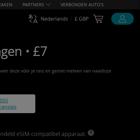
ZAKEN
PARTNERS
VERBONDEN AUTO'S
Cart Ubigi
Nederlands
£ GBP
agen • £7
tiveer deze vóór je reis en geniet meteen van naadloze
055
censies
rendeld eSIM-compatibel apparaat.