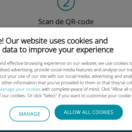
Scan de QR-code
om het data-abonnement te activeren en
de Ubigi eSIM te installeren.
 Our website uses cookies and
Eenvoudig!
 data to improve your experience
nd effective browsing experience on our website, we use cookies t
lised advertising, provide social media features and analyse our tra
out your use of our site with our social media, advertising and ana
 other information that you've provided to them or that they've co
ternationale eSIM van Ubigi z
Manage your cookies
with complete peace of mind. Click "Allow all c
of our cookies. Or click "Select" if you want to customise your cookie
ALLOW ALL COOKIES
MANAGE