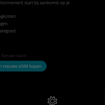
-abonnement start bij aankomst op je
ngkosten.
ngen.
tategoed.
Nieuwe klant:
n nieuwe eSIM kopen