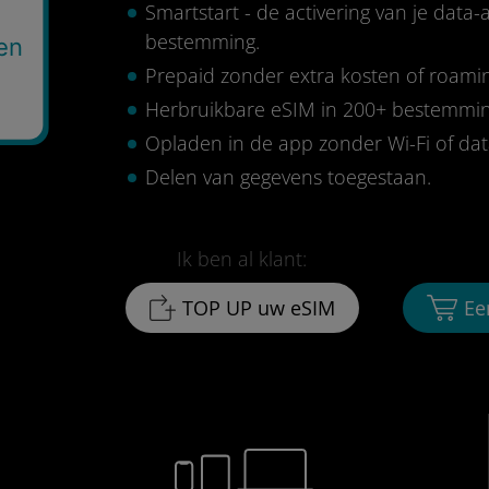
Smartstart - de activering van je data
bestemming.
en
Prepaid zonder extra kosten of roami
Herbruikbare eSIM in 200+ bestemmi
Opladen in de app zonder Wi-Fi of da
Delen van gegevens toegestaan.
Ik ben al klant:
TOP UP uw eSIM
Ee