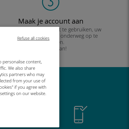
Maak je account aan
om uw data-abonnement te gebruiken, uw
saldo te controleren en onderweg op te
Refuse all cookies
waarderen.
Geniet ervan!
o personalise content,
ffic. We also share
lytics partners who may
llected from your use of
o geweldig is
ookies" if you agree with
 settings on our website.