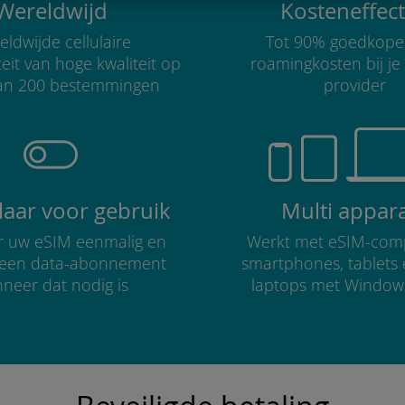
Wereldwijd
Kosteneffect
ldwijde cellulaire
Tot 90% goedkope
teit van hoge kwaliteit op
roamingkosten bij je
an 200 bestemmingen
provider
klaar voor gebruik
Multi appar
er uw eSIM eenmalig en
Werkt met eSIM-comp
r een data-abonnement
smartphones, tablets
neer dat nodig is
laptops met Window