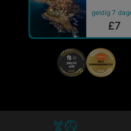
geldig 7 dag
£7