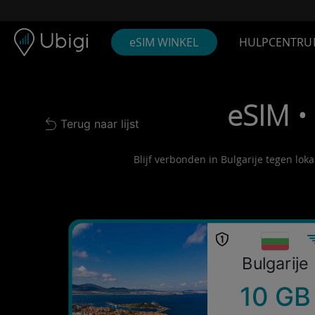
Skip to content
Inhoud
Navigatiebalk
Voettekst
eSIM WINKEL
HULPCENTRU
eSIM •
Terug naar lijst
Back to list
Blijf verbonden in Bulgarije tegen lok
Bulgarije
10 GB